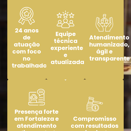
24 anos
Equipe
de
Atendimento
técnica
atuação
humanizado,
experiente
com foco
ágil e
e
no
transparente
atualizada
trabalhador
Presença forte
em Fortaleza e
Compromisso
atendimento
com resultados