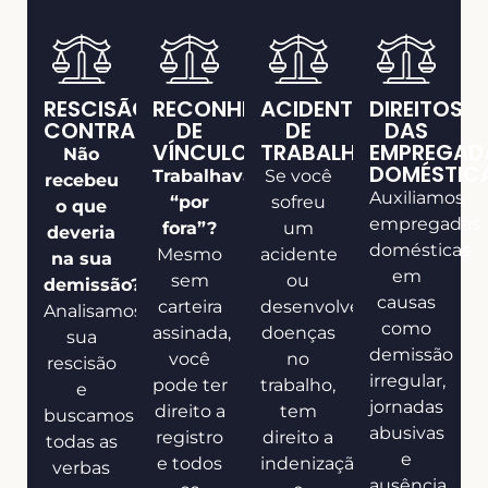
RESCISÃO
RECONHECIMENTO
ACIDENTE
DIREITOS
CONTRATUAL
DE
DE
DAS
VÍNCULO
TRABALHO
EMPREGAD
Não
DOMÉSTIC
Trabalhava
Se você
recebeu
Auxiliamos
“por
sofreu
o que
empregadas
fora”?
um
deveria
domésticas
Mesmo
acidente
na sua
em
sem
ou
demissão?
causas
carteira
desenvolveu
Analisamos
como
assinada,
doenças
sua
demissão
você
no
rescisão
irregular,
pode ter
trabalho,
e
jornadas
direito a
tem
buscamos
abusivas
registro
direito a
todas as
e
e todos
indenização
verbas
ausência