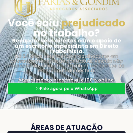
Você saiu
prejudicado
no trabalho?
Recupere seus direitos com o apoio de
um escritório especialista em Direito
Trabalhista.
Há 24 anos defendendo trabalhadores em
causas como rescisão contratual, vínculo não
reconhecido, acidente de trabalho e direitos da
empregada doméstica.
Atendimento presencial e 100% online.
Fale agora pelo WhatsApp
ÁREAS DE ATUAÇÃO