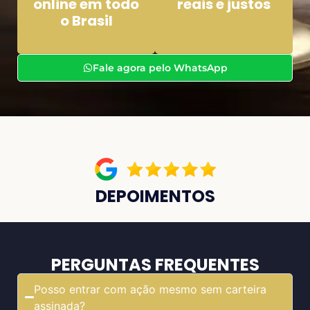
online em todo
reais e justos
o Brasil
Fale agora pelo WhatsApp
DEPOIMENTOS
PERGUNTAS FREQUENTES
Posso entrar com ação mesmo sem carteira
assinada?