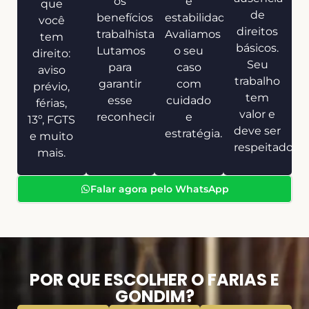
os
e
que
de
benefícios
estabilidade.
você
direitos
trabalhistas.
Avaliamos
tem
básicos.
Lutamos
o seu
direito:
Seu
para
caso
aviso
trabalho
garantir
com
prévio,
tem
esse
cuidado
férias,
valor e
reconhecimento.
e
13º, FGTS
deve ser
estratégia.
e muito
respeitado.
mais.
Falar agora pelo WhatsApp
POR QUE ESCOLHER O FARIAS E
GONDIM?