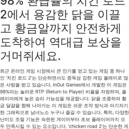
98% 환급률의 치킨 로드
2에서 용감한 닭을 이끌
고 황금알까지 안전하게
도착하여 역대급 보상을
거머쥐세요.
최근 온라인 게임 시장에서 큰 인기를 얻고 있는 게임 중 하나
인 ‘치킨 로드 2’는 단순하면서도 중독성 강한 게임 플레이로 많
은 사랑을 받고 있습니다. InOut Games에서 개발한 이 게임은
98%라는 놀라운 RTP (Return to Player) 비율을 자랑하며, 플
레이어에게 높은 승리 가능성을 제공합니다. 닭을 조종하여 황
금 달걀을 향해 나아가는 이 게임은 쉬운 조작 방식과 아기자기
한 그래픽으로 남녀노소 누구나 즐길 수 있습니다. 특히, 다양한
난이도 조절 기능은 숙련된 게이머부터 초보 플레이어까지 모
두 만족시킬 수 있는 요소입니다. ‘chicken road 2’는 단순한 게