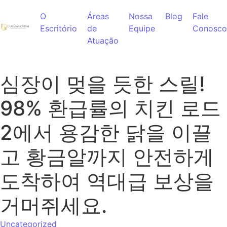
Ir para o conteúdo
O
Áreas
Nossa
Blog
Fale
Escritório
de
Equipe
Conosco
Atuação
심장이 멎을 듯한 스릴!
98% 환급률의 치킨 로드
2에서 용감한 닭을 이끌
고 황금알까지 안전하게
도착하여 역대급 보상을
거머쥐세요.
Uncategorized