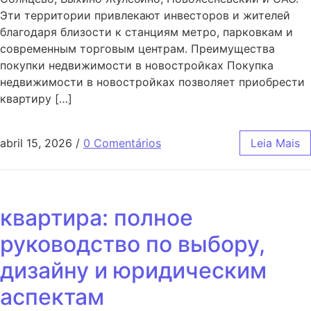
Эти территории привлекают инвесторов и жителей
благодаря близости к станциям метро, парковкам и
современным торговым центрам. Преимущества
покупки недвижимости в новостройках Покупка
недвижимости в новостройках позволяет приобрести
квартиру […]
abril 15, 2026
/
0 Comentários
Leia Mais
квартира: полное
руководство по выбору,
дизайну и юридическим
аспектам