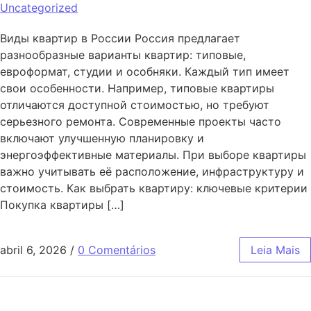
Uncategorized
Виды квартир в России Россия предлагает
разнообразные варианты квартир: типовые,
евроформат, студии и особняки. Каждый тип имеет
свои особенности. Например, типовые квартиры
отличаются доступной стоимостью, но требуют
серьезного ремонта. Современные проекты часто
включают улучшенную планировку и
энергоэффективные материалы. При выборе квартиры
важно учитывать её расположение, инфраструктуру и
стоимость. Как выбрать квартиру: ключевые критерии
Покупка квартиры […]
abril 6, 2026
/
0 Comentários
Leia Mais