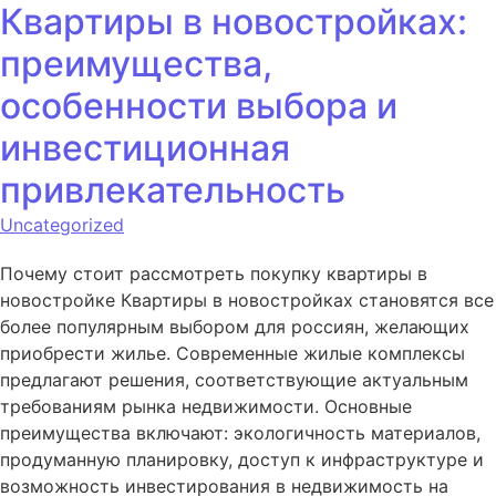
Квартиры в новостройках:
преимущества,
особенности выбора и
инвестиционная
привлекательность
Uncategorized
Почему стоит рассмотреть покупку квартиры в
новостройке Квартиры в новостройках становятся все
более популярным выбором для россиян, желающих
приобрести жилье. Современные жилые комплексы
предлагают решения, соответствующие актуальным
требованиям рынка недвижимости. Основные
преимущества включают: экологичность материалов,
продуманную планировку, доступ к инфраструктуре и
возможность инвестирования в недвижимость на