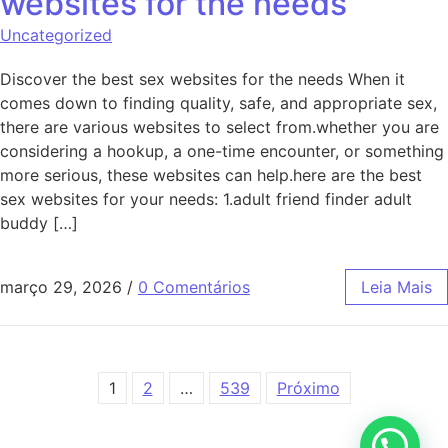
websites for the needs
Uncategorized
Discover the best sex websites for the needs When it
comes down to finding quality, safe, and appropriate sex,
there are various websites to select from.whether you are
considering a hookup, a one-time encounter, or something
more serious, these websites can help.here are the best
sex websites for your needs: 1.adult friend finder adult
buddy […]
março 29, 2026
/
0 Comentários
Leia Mais
Paginação de posts
1
2
…
539
Próximo