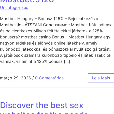
Uncategorized
Mostbet Hungary – Bónusz 125% – Bejelentkezés a
Mostbet ▶️ JÁTSZANI Содержимое Mostbet-fiók indítása
és bejelentkezés Milyen feltételekkel járhatok a 125%
bónuszra? mostbet casino Bonus – Mostbet Hungary egy
nagyon érdekes és előnyös online játékhely, amely
különböző játékokkal és bónuszokkal nyújt szolgáltatást.
A játékosok számára különböző tippelő és játék szekciók
vannak, valamint a 125% bónusz […]
março 29, 2026
/
0 Comentários
Leia Mais
Discover the best sex