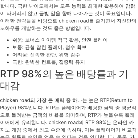
합니다. 극한 난이도에서는 모든 능력을 최대한 활용하여 암탉
이 타버리지 않고 금빛 알을 향해 나아가는 것이 목표입니다.
이러한 전략들을 바탕으로 chicken road를 즐기면서 자신만의
노하우를 개발하는 것도 좋은 방법입니다.
쉬움: 보너스 아이템 적극 활용, 안전 플레이
보통: 균형 잡힌 플레이, 점수 확보
어려움: 신속한 판단, 위험 감수
극한: 완벽한 컨트롤, 집중력 유지
RTP 98%의 높은 배당률과 기
대감
chicken road의 가장 큰 매력 중 하나는 높은 RTP(Return to
Player) 98%입니다. RTP는 플레이어가 베팅한 금액 중 평균적
으로 돌려받는 금액의 비율을 의미하며, RTP가 높을수록 플레
이어에게 유리합니다. chicken road의 RTP 98%는 온라인 카
지노 게임 중에서 최고 수준에 속하며, 이는 플레이어가 비교적
높은 확률로 수익을 얻을 수 있다는 것을 의미합니다. 물론, 카