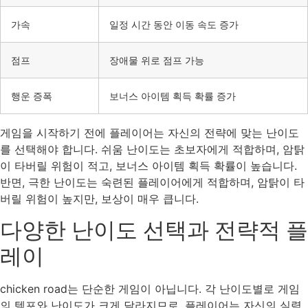
가속
일정 시간 동안 이동 속도 증가
점프
장애물 위로 점프 가능
행운 증폭
보너스 아이템 획득 확률 증가
게임을 시작하기 전에 플레이어는 자신의 전략에 맞는 난이도
를 선택해야 합니다. 쉬움 난이도는 초보자에게 적합하며, 암탉
이 타버릴 위험이 적고, 보너스 아이템 획득 확률이 높습니다.
반면, 극한 난이도는 숙련된 플레이어에게 적합하며, 암탉이 타
버릴 위험이 높지만, 보상이 매우 큽니다.
다양한 난이도 선택과 전략적 플
레이
chicken road는 단순한 게임이 아닙니다. 각 난이도별로 게임
의 템포와 난이도가 크게 달라지므로, 플레이어는 자신의 실력