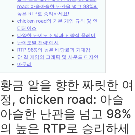
road: 아슬아슬한 난관을 넘고 98%의
높은 RTP로 승리하세요!
chicken road의 기본 게임 규칙 및 인
터페이스
다양한 난이도 선택과 전략적 플레이
난이도별 전략 예시
RTP 98%의 높은 배당률과 기대감
닭 길 게임의 그래픽 및 사운드 디자인
마무리
황금 알을 향한 짜릿한 여
정, chicken road: 아슬
아슬한 난관을 넘고 98%
의 높은 RTP로 승리하세