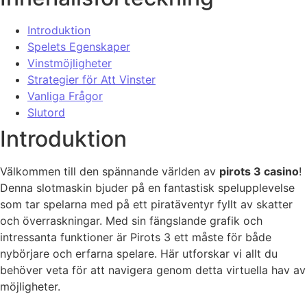
Introduktion
Spelets Egenskaper
Vinstmöjligheter
Strategier för Att Vinster
Vanliga Frågor
Slutord
Introduktion
Välkommen till den spännande världen av
pirots 3 casino
!
Denna slotmaskin bjuder på en fantastisk spelupplevelse
som tar spelarna med på ett piratäventyr fyllt av skatter
och överraskningar. Med sin fängslande grafik och
intressanta funktioner är Pirots 3 ett måste för både
nybörjare och erfarna spelare. Här utforskar vi allt du
behöver veta för att navigera genom detta virtuella hav av
möjligheter.