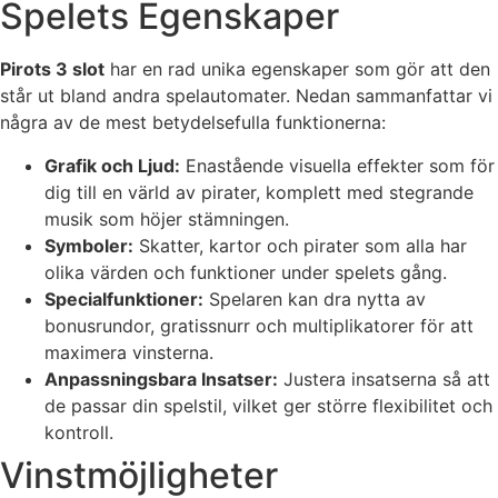
Spelets Egenskaper
Pirots 3 slot
har en rad unika egenskaper som gör att den
står ut bland andra spelautomater. Nedan sammanfattar vi
några av de mest betydelsefulla funktionerna:
Grafik och Ljud:
Enastående visuella effekter som för
dig till en värld av pirater, komplett med stegrande
musik som höjer stämningen.
Symboler:
Skatter, kartor och pirater som alla har
olika värden och funktioner under spelets gång.
Specialfunktioner:
Spelaren kan dra nytta av
bonusrundor, gratissnurr och multiplikatorer för att
maximera vinsterna.
Anpassningsbara Insatser:
Justera insatserna så att
de passar din spelstil, vilket ger större flexibilitet och
kontroll.
Vinstmöjligheter