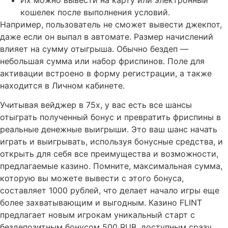
кошелек после выполнения условий.
Например, пользователь не сможет вывести джекпот,
даже если он выпал в автомате. Размер начислений
влияет на сумму отыгрыша. Обычно бездеп —
небольшая сумма или набор фриспинов. Поле для
активации встроено в форму регистрации, а также
находится в Личном кабинете.
Учитывая вейджер в 75х, у вас есть все шансы
отыграть полученный бонус и превратить фриспины в
реальные денежные выигрыши. Это ваш шанс начать
играть и выигрывать, используя бонусные средства, и
открыть для себя все преимущества и возможности,
предлагаемые казино. Помните, максимальная сумма,
которую вы можете вывести с этого бонуса,
составляет 1000 рублей, что делает начало игры еще
более захватывающим и выгодным. Казино FLINT
предлагает новым игрокам уникальный старт с
бездепозитным бонусом 500 RUB, доступным сразу