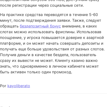
после регистрации через социальные сети.
На практике средства переводятся в течение 5-60
минут, после подтверждения заявки. Также, следует
обращать
бездепозитный бонус
внимание, в каких
слотах можно использовать фриспины. Использовав
поощрение, у игрока повышается доверие к азартной
платформе, и он может начать совершать депозиты и
получать еще больше удовольствия от разных слотов.
Получив деньги в качестве бездепа, пользователь
сразу их вывести не может. Клиенту казино важно
знать, что одновременно в личном кабинете может
быть активен только один промокод.
Por
kayoliberato