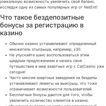
уникальную возможность увеличить свой баланс,
исследуя одну из самых популярных игр от NetEnt!
Что такое бездепозитные
бонусы за регистрацию в
казино
Обычно казино устанавливают определенный
множитель отыгрыша, например, х30.
Не упускайте шанс воспользоваться этим
щедрым предложением и начать свое
путешествие в мир азартных игр с CatCasino уже
сегодня!
Часто многие азартные заведения на бездепы
устанавливают лимиты на выигрыш, что тоже
ограничивает возможности пользователей.
Бесплатные бонусы даются для того, чтобы
увеличить количество клиентов в казино.
Их можно вывести на карту или электронный