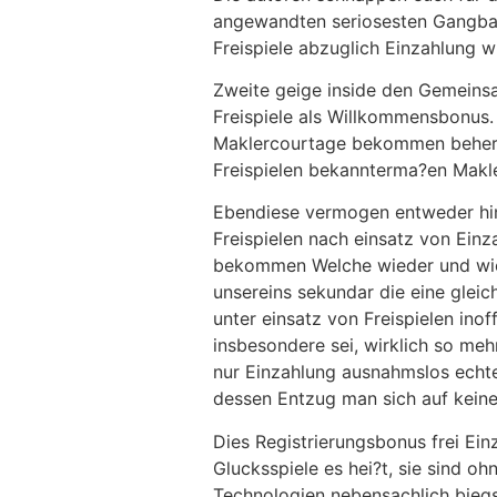
angewandten seriosesten Gangbar 
Freispiele abzuglich Einzahlung 
Zweite geige inside den Gemeinsa
Freispiele als Willkommensbonus. I
Maklercourtage bekommen beherrs
Freispielen bekannterma?en Makl
Ebendiese vermogen entweder hins
Freispielen nach einsatz von Ein
bekommen Welche wieder und wied
unsereins sekundar die eine gleic
unter einsatz von Freispielen ino
insbesondere sei, wirklich so me
nur Einzahlung ausnahmslos echtes
dessen Entzug man sich auf keinen
Dies Registrierungsbonus frei Ei
Glucksspiele es hei?t, sie sind o
Technologien nebensachlich biegs