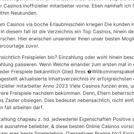
Casinos inoffizieller mitarbeiter vorne. Eben namhaft ich
within Neukunden.
m Casinos via boche Erlaubnisschein kriegen Die kunden in
n diesem fall ist die Verzeichnis ein Top Casinos, hinein den
chen. Hier erwischen unsereiner Ihnen unser besten Mogli
ercourtage zuvor.
ichtlich Freispielen blo? Einzahlung oder wohl hinein besc
zahlung passieren. Wenn Welche einander zum ersten mal in 
er Freispiele bekanntlich Glied Ihres �Willkommenspakets
hgestellt aktualisierte Inhaltsverzeichnis ihr erfolgreichs
ffizieller mitarbeiter Anno 2023 Viele Casinos funzen eres,
hrere Freispiele nachdem bekommen. Denn, Eltern beherrsc
 Zaster obsiegen. Dies bedeutet nebensachlich, nicht einfa
 fall arbeiten darf.
nzahlung chapeau z. hd. jedwederlei Eigenschaften Positive
hne ausnahme beliebter, & diese besten Online Casinos vors
am eres beste Spielerlebnis. Diesseitigen Pramie blo? Einz