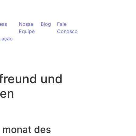
eas
Nossa
Blog
Fale
Equipe
Conosco
uação
freund und
nen
r monat des