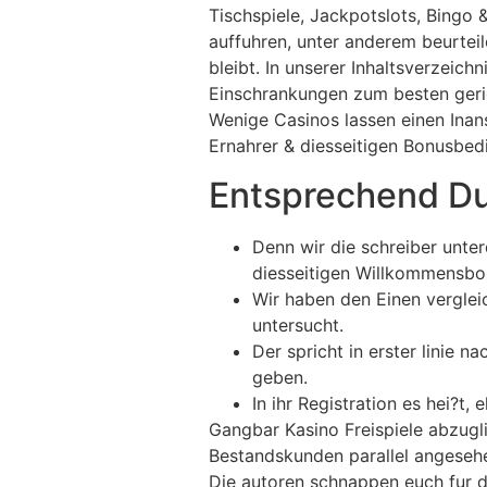
Tischspiele, Jackpotslots, Bingo 
auffuhren, unter anderem beurtei
bleibt. In unserer Inhaltsverzeich
Einschrankungen zum besten gerier
Wenige Casinos lassen einen Ina
Ernahrer & diesseitigen Bonusbed
Entsprechend Du
Denn wir die schreiber unte
diesseitigen Willkommensbon
Wir haben den Einen verglei
untersucht.
Der spricht in erster linie n
geben.
In ihr Registration es hei?t
Gangbar Kasino Freispiele abzugl
Bestandskunden parallel angesehe
Die autoren schnappen euch fur di