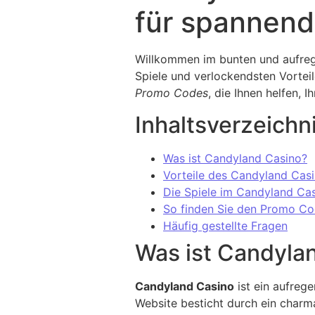
für spannend
Willkommen im bunten und aufr
Spiele und verlockendsten Vorteil
Promo Codes
, die Ihnen helfen,
Inhaltsverzeichn
Was ist Candyland Casino?
Vorteile des Candyland Ca
Die Spiele im Candyland Ca
So finden Sie den Promo C
Häufig gestellte Fragen
Was ist Candyla
Candyland Casino
ist ein aufrege
Website besticht durch ein charm