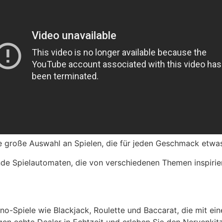
e große Auswahl an Spielen, die für jeden Geschmack etwas
 Spielautomaten, die von verschiedenen Themen inspiriert s
no-Spiele wie Blackjack, Roulette und Baccarat, die mit 
en echte Dealer in Echtzeit und erleben Sie den Nervenkitz