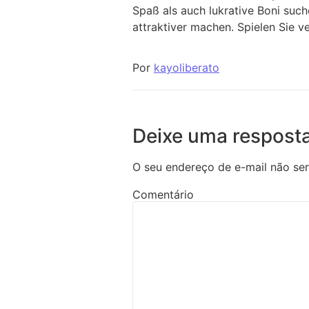
Spaß als auch lukrative Boni suc
attraktiver machen. Spielen Sie
Por
kayoliberato
Deixe uma respost
O seu endereço de e-mail não ser
Comentário