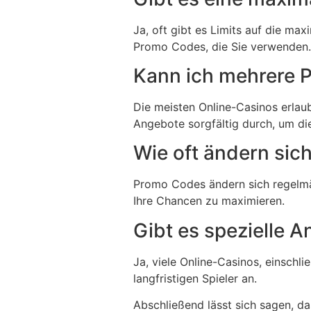
Ja, oft gibt es Limits auf die m
Promo Codes, die Sie verwenden.
Kann ich mehrere 
Die meisten Online-Casinos erla
Angebote sorgfältig durch, um die
Wie oft ändern sic
Promo Codes ändern sich regelmä
Ihre Chancen zu maximieren.
Gibt es spezielle 
Ja, viele Online-Casinos, einschl
langfristigen Spieler an.
Abschließend lässt sich sagen, d