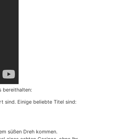
 bereithalten:
ind. Einige beliebte Titel sind:
einem süßen Dreh kommen.
el eines echten Casinos, ohne Ihr