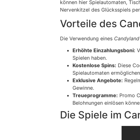
können hier Spielautomaten, Tisch
Nervenkitzel des Glücksspiels per
Vorteile des Ca
Die Verwendung eines
Candyland
Erhöhte Einzahlungsboni:
V
Spielen haben.
Kostenlose Spins:
Diese Cod
Spielautomaten ermöglichen
Exklusive Angebote:
Regelm
Gewinne.
Treueprogramme:
Promo Cod
Belohnungen einlösen könne
Die Spiele im C