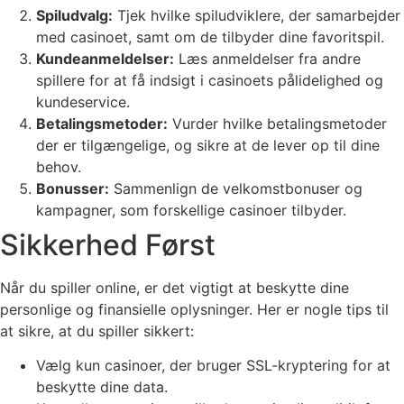
Spiludvalg:
Tjek hvilke spiludviklere, der samarbejder
med casinoet, samt om de tilbyder dine favoritspil.
Kundeanmeldelser:
Læs anmeldelser fra andre
spillere for at få indsigt i casinoets pålidelighed og
kundeservice.
Betalingsmetoder:
Vurder hvilke betalingsmetoder
der er tilgængelige, og sikre at de lever op til dine
behov.
Bonusser:
Sammenlign de velkomstbonuser og
kampagner, som forskellige casinoer tilbyder.
Sikkerhed Først
Når du spiller online, er det vigtigt at beskytte dine
personlige og finansielle oplysninger. Her er nogle tips til
at sikre, at du spiller sikkert:
Vælg kun casinoer, der bruger SSL-kryptering for at
beskytte dine data.