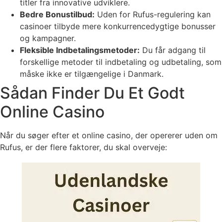
titler fra innovative udviklere.
Bedre Bonustilbud:
Uden for Rufus-regulering kan
casinoer tilbyde mere konkurrencedygtige bonusser
og kampagner.
Fleksible Indbetalingsmetoder:
Du får adgang til
forskellige metoder til indbetaling og udbetaling, som
måske ikke er tilgængelige i Danmark.
Sådan Finder Du Et Godt
Online Casino
Når du søger efter et online casino, der opererer uden om
Rufus, er der flere faktorer, du skal overveje: