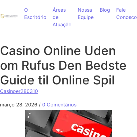
Ir para o conteúdo
O
Áreas
Nossa
Blog
Fale
Escritório
de
Equipe
Conosco
Atuação
Casino Online Uden
om Rufus Den Bedste
Guide til Online Spil
Casinoer280310
março 28, 2026
/
0 Comentários