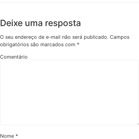
Deixe uma resposta
O seu endereço de e-mail não será publicado.
Campos
obrigatórios são marcados com
*
Comentário
Nome
*