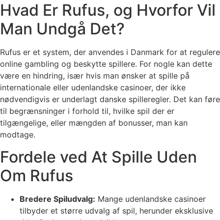
Hvad Er Rufus, og Hvorfor Vil
Man Undgå Det?
Rufus er et system, der anvendes i Danmark for at regulere
online gambling og beskytte spillere. For nogle kan dette
være en hindring, især hvis man ønsker at spille på
internationale eller udenlandske casinoer, der ikke
nødvendigvis er underlagt danske spilleregler. Det kan føre
til begrænsninger i forhold til, hvilke spil der er
tilgængelige, eller mængden af bonusser, man kan
modtage.
Fordele ved At Spille Uden
Om Rufus
Bredere Spiludvalg:
Mange udenlandske casinoer
tilbyder et større udvalg af spil, herunder eksklusive