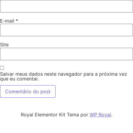
E-mail
*
Site
Salvar meus dados neste navegador para a próxima vez
que eu comentar.
Royal Elementor Kit Tema por
WP Royal
.