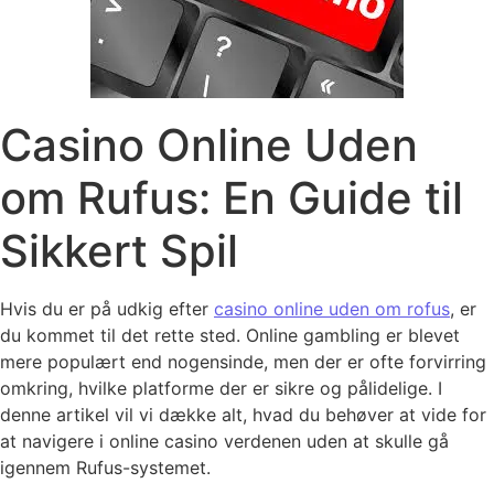
Casino Online Uden
om Rufus: En Guide til
Sikkert Spil
Hvis du er på udkig efter
casino online uden om rofus
, er
du kommet til det rette sted. Online gambling er blevet
mere populært end nogensinde, men der er ofte forvirring
omkring, hvilke platforme der er sikre og pålidelige. I
denne artikel vil vi dække alt, hvad du behøver at vide for
at navigere i online casino verdenen uden at skulle gå
igennem Rufus-systemet.