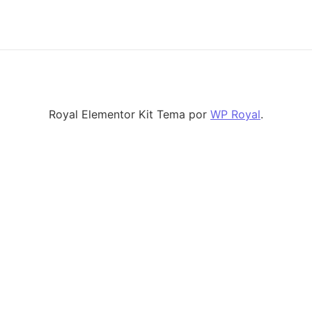
Royal Elementor Kit Tema por
WP Royal
.