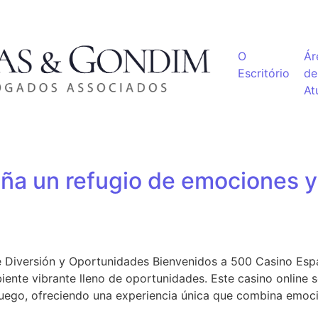
O
Ár
Escritório
de
At
ña un refugio de emociones y
Diversión y Oportunidades Bienvenidos a 500 Casino Españ
iente vibrante lleno de oportunidades. Este casino online 
 juego, ofreciendo una experiencia única que combina emoci