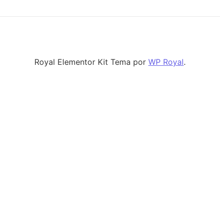
Royal Elementor Kit Tema por
WP Royal
.