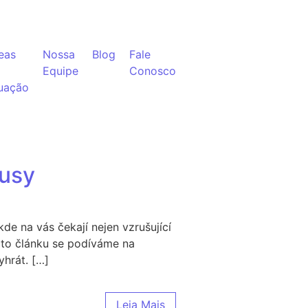
eas
Nossa
Blog
Fale
Equipe
Conosco
uação
nusy
de na vás čekají nejen vzrušující
omto článku se podíváme na
yhrát. […]
Leia Mais