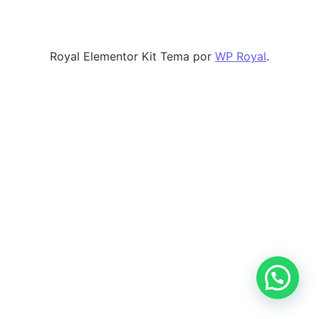
Royal Elementor Kit Tema por
WP Royal
.