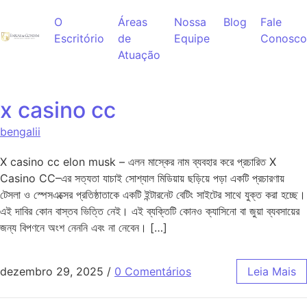
Ir para o conteúdo
O
Áreas
Nossa
Blog
Fale
Escritório
de
Equipe
Conosco
Atuação
x casino cc
bengalii
X casino cc elon musk – এলন মাস্কের নাম ব্যবহার করে প্রচারিত X
Casino CC–এর সত্যতা যাচাই সোশ্যাল মিডিয়ায় ছড়িয়ে পড়া একটি প্রচারণায়
টেসলা ও স্পেসএক্সের প্রতিষ্ঠাতাকে একটি ইন্টারনেট বেটিং সাইটের সাথে যুক্ত করা হচ্ছে।
এই দাবির কোন বাস্তব ভিত্তি নেই। এই ব্যক্তিটি কোনও ক্যাসিনো বা জুয়া ব্যবসায়ের
জন্য বিপণনে অংশ নেননি এবং না নেবেন। […]
dezembro 29, 2025
/
0 Comentários
Leia Mais