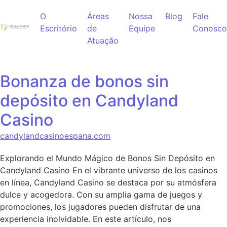
Ir para o conteúdo
O
Áreas
Nossa
Blog
Fale
Escritório
de
Equipe
Conosco
Atuação
Bonanza de bonos sin
depósito en Candyland
Casino
candylandcasinoespana.com
Explorando el Mundo Mágico de Bonos Sin Depósito en
Candyland Casino En el vibrante universo de los casinos
en línea, Candyland Casino se destaca por su atmósfera
dulce y acogedora. Con su amplia gama de juegos y
promociones, los jugadores pueden disfrutar de una
experiencia inolvidable. En este artículo, nos