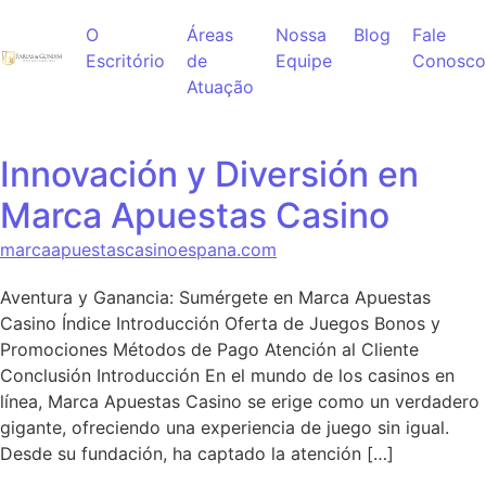
Ir para o conteúdo
O
Áreas
Nossa
Blog
Fale
Escritório
de
Equipe
Conosco
Atuação
Innovación y Diversión en
Marca Apuestas Casino
marcaapuestascasinoespana.com
Aventura y Ganancia: Sumérgete en Marca Apuestas
Casino Índice Introducción Oferta de Juegos Bonos y
Promociones Métodos de Pago Atención al Cliente
Conclusión Introducción En el mundo de los casinos en
línea, Marca Apuestas Casino se erige como un verdadero
gigante, ofreciendo una experiencia de juego sin igual.
Desde su fundación, ha captado la atención […]