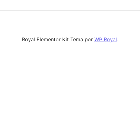
Royal Elementor Kit Tema por
WP Royal
.