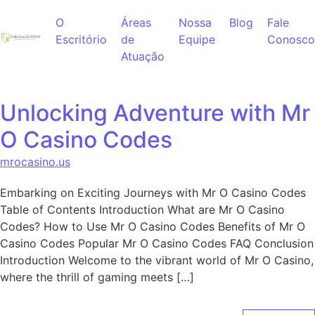
Ir para o conteúdo
O
Áreas
Nossa
Blog
Fale
Escritório
de
Equipe
Conosco
Atuação
Unlocking Adventure with Mr
O Casino Codes
mrocasino.us
Embarking on Exciting Journeys with Mr O Casino Codes
Table of Contents Introduction What are Mr O Casino
Codes? How to Use Mr O Casino Codes Benefits of Mr O
Casino Codes Popular Mr O Casino Codes FAQ Conclusion
Introduction Welcome to the vibrant world of Mr O Casino,
where the thrill of gaming meets […]