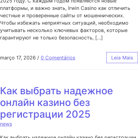
2025 году. С каждым годом появляются новые
платформы, и важно знать, Irwin Casino как отличить
честные и проверенные сайты от мошеннических.
Чтобы избежать неприятных ситуаций, необходимо
учитывать несколько ключевых факторов, которые
гарантируют не только безопасность, […]
março 17, 2026
/
0 Comentários
Leia Mais
Как выбрать надежное
онлайн казино без
регистрации 2025
news
Как выбрать надежное онлайн казино без регистрации