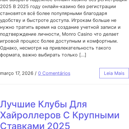
2025 В 2025 году онлайн-казино без регистрации
становятся всё более популярными благодаря
удобству и быстроте доступа. Игрокам больше не
нужно тратить время на создание учетной записи и
подтверждение личности, Monro Casino что делает
игровой процесс более доступным и комфортным.
Однако, несмотря на привлекательность такого
формата, важно выбирать только […]
março 17, 2026
/
0 Comentários
Leia Mais
Лучшие Клубы Для
Хайроллеров С Крупными
Ставками 2025