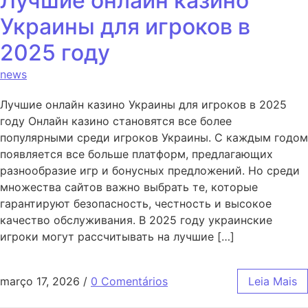
Лучшие онлайн казино
Украины для игроков в
2025 году
news
Лучшие онлайн казино Украины для игроков в 2025
году Онлайн казино становятся все более
популярными среди игроков Украины. С каждым годом
появляется все больше платформ, предлагающих
разнообразие игр и бонусных предложений. Но среди
множества сайтов важно выбрать те, которые
гарантируют безопасность, честность и высокое
качество обслуживания. В 2025 году украинские
игроки могут рассчитывать на лучшие […]
março 17, 2026
/
0 Comentários
Leia Mais