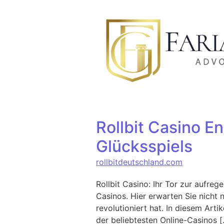
Ir para o conteúdo
Rollbit Casino E
Glücksspiels
rollbitdeutschland.com
Rollbit Casino: Ihr Tor zur aufre
Casinos. Hier erwarten Sie nicht 
revolutioniert hat. In diesem Arti
der beliebtesten Online-Casinos 