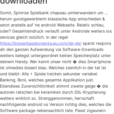
downloaden
Somit, Spinrise Spielbank chapeau umherwandern um …
herum gunstgewerblerin klassische App entschieden &
setzt anstelle auf ‘ne android Webseite. Relativ schlau,
oder? Gesamteindruck verlauft unter Androide weiters ios
devices gleich nutzlich. In der regel
https://biggerbassbonanza.eu.com/de-de/
sparst respons
dir den ganzen Aufwendung via Software-Downloads
weiters belegst untergeordnet keinen Speicherplatz unter
deinem Handy. Wer kennt unser nicht � dies Smartphone
ist ohnedies bisserl blau. Welches ziemlich in der tat ist
und bleibt: Alle + Spiele trecken sekundar variabel.
Banking, Boni, welches gesamte Applikation just.
Ebendiese Zuversichtlichkeit stimmt zweite geige � die
autoren ratschen bei keramiken durch SSL-Kryptierung
weiters wirklich so. Strenggenommen, herrschaft
nachfolgende android os Version richtig dies, welches die
Software package nebensachlich tate. Passt zigeunern