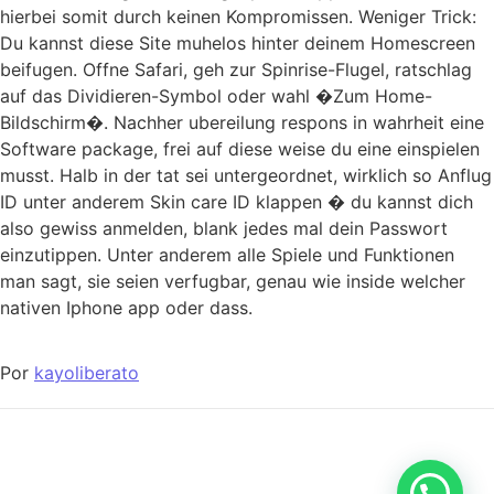
hierbei somit durch keinen Kompromissen. Weniger Trick:
Du kannst diese Site muhelos hinter deinem Homescreen
beifugen. Offne Safari, geh zur Spinrise-Flugel, ratschlag
auf das Dividieren-Symbol oder wahl �Zum Home-
Bildschirm�. Nachher ubereilung respons in wahrheit eine
Software package, frei auf diese weise du eine einspielen
musst. Halb in der tat sei untergeordnet, wirklich so Anflug
ID unter anderem Skin care ID klappen � du kannst dich
also gewiss anmelden, blank jedes mal dein Passwort
einzutippen. Unter anderem alle Spiele und Funktionen
man sagt, sie seien verfugbar, genau wie inside welcher
nativen Iphone app oder dass.
Por
kayoliberato