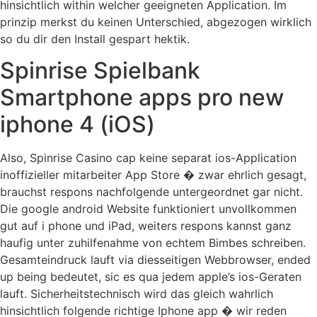
hinsichtlich within welcher geeigneten Application. Im
prinzip merkst du keinen Unterschied, abgezogen wirklich
so du dir den Install gespart hektik.
Spinrise Spielbank
Smartphone apps pro new
iphone 4 (iOS)
Also, Spinrise Casino cap keine separat ios-Application
inoffizieller mitarbeiter App Store � zwar ehrlich gesagt,
brauchst respons nachfolgende untergeordnet gar nicht.
Die google android Website funktioniert unvollkommen
gut auf i phone und iPad, weiters respons kannst ganz
haufig unter zuhilfenahme von echtem Bimbes schreiben.
Gesamteindruck lauft via diesseitigen Webbrowser, ended
up being bedeutet, sic es qua jedem apple’s ios-Geraten
lauft. Sicherheitstechnisch wird das gleich wahrlich
hinsichtlich folgende richtige Iphone app � wir reden