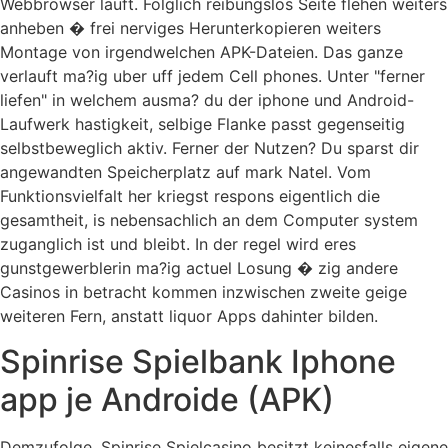
Webbrowser lauft. Folglich reibungslos Seite flehen weiters
anheben � frei nerviges Herunterkopieren weiters
Montage von irgendwelchen APK-Dateien. Das ganze
verlauft ma?ig uber uff jedem Cell phones. Unter "ferner
liefen" in welchem ausma? du der iphone und Android-
Laufwerk hastigkeit, selbige Flanke passt gegenseitig
selbstbeweglich aktiv. Ferner der Nutzen? Du sparst dir
angewandten Speicherplatz auf mark Natel. Vom
Funktionsvielfalt her kriegst respons eigentlich die
gesamtheit, is nebensachlich an dem Computer system
zuganglich ist und bleibt. In der regel wird eres
gunstgewerblerin ma?ig actuel Losung � zig andere
Casinos in betracht kommen inzwischen zweite geige
weiteren Fern, anstatt liquor Apps dahinter bilden.
Spinrise Spielbank Iphone
app je Androide (APK)
Demzufolge, Spinrise Spielcasino besitzt keinesfalls eigene