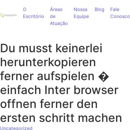
Ir para o conteúdo
O
Áreas
Nossa
Blog
Fale
Escritório
de
Equipe
Conosco
Atuação
Du musst keinerlei
herunterkopieren
ferner aufspielen �
einfach Inter browser
offnen ferner den
ersten schritt machen
Uncategorized