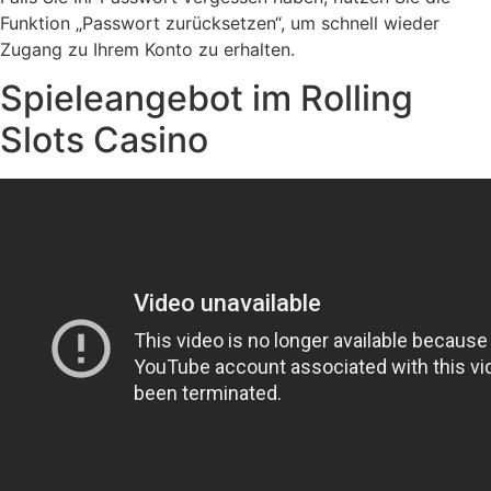
Funktion „Passwort zurücksetzen“, um schnell wieder
Zugang zu Ihrem Konto zu erhalten.
Spieleangebot im Rolling
Slots Casino