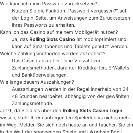
Wie kann ich mein Passwort zurücksetzen?
Nutzen Sie die Funktion „Passwort vergessen?“ auf
der Login-Seite, um Anweisungen zum Zurücksetzen
Ihres Passworts zu erhalten.
Kann ich das Casino auf meinem Mobilgerät nutzen?
Ja, das
Rolling Slots Casino
ist mobiloptimiert und
kann auf Smartphones und Tablets genutzt werden.
Welche Zahlungsmethoden werden akzeptiert?
Das Casino akzeptiert eine Vielzahl von
Zahlungsmethoden, darunter Kreditkarten, E-Wallets
und Banküberweisungen.
Wie lange dauern Auszahlungen?
Auszahlungen werden in der Regel innerhalb von 24-
48 Stunden bearbeitet, abhängig von der gewählten
Zahlungsmethode.
Jetzt, da Sie alles über den
Rolling Slots Casino Login
wissen, steht Ihrem aufregenden Spielerlebnis nichts mehr
im Weg. Melden Sie sich noch heute an und tauchen Sie ein
in die Welt der spannenden Spiele und lukrativen Boni!