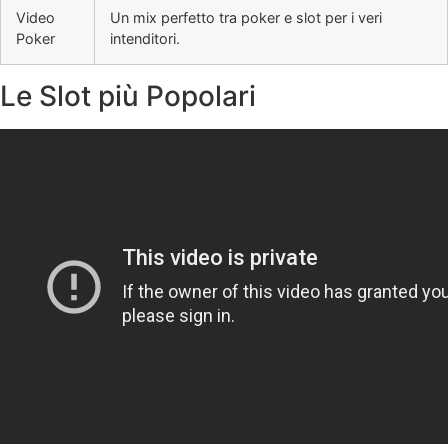
Video
Un mix perfetto tra poker e slot per i veri
Poker
intenditori.
Le Slot più Popolari