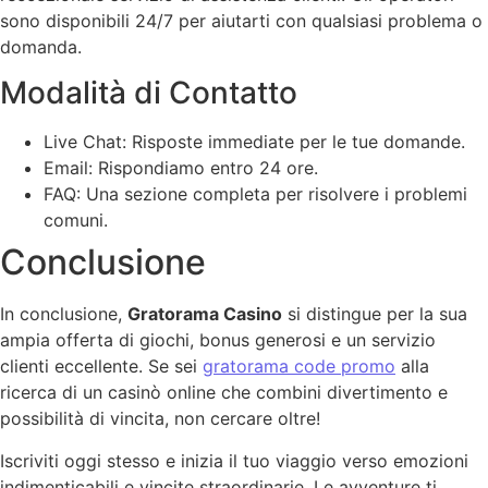
sono disponibili 24/7 per aiutarti con qualsiasi problema o
domanda.
Modalità di Contatto
Live Chat: Risposte immediate per le tue domande.
Email: Rispondiamo entro 24 ore.
FAQ: Una sezione completa per risolvere i problemi
comuni.
Conclusione
In conclusione,
Gratorama Casino
si distingue per la sua
ampia offerta di giochi, bonus generosi e un servizio
clienti eccellente. Se sei
gratorama code promo
alla
ricerca di un casinò online che combini divertimento e
possibilità di vincita, non cercare oltre!
Iscriviti oggi stesso e inizia il tuo viaggio verso emozioni
indimenticabili e vincite straordinarie. Le avventure ti