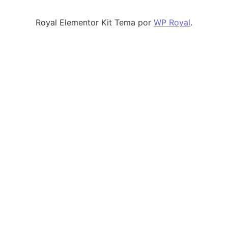
Royal Elementor Kit Tema por
WP Royal
.