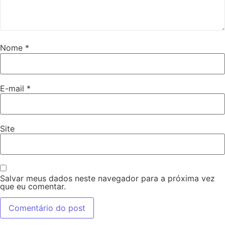
Nome
*
E-mail
*
Site
Salvar meus dados neste navegador para a próxima vez
que eu comentar.