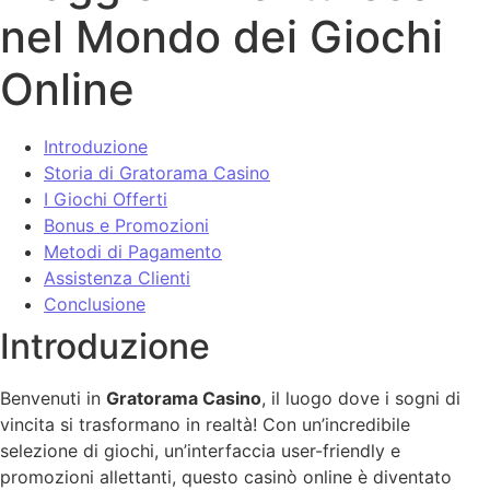
nel Mondo dei Giochi
Online
Introduzione
Storia di Gratorama Casino
I Giochi Offerti
Bonus e Promozioni
Metodi di Pagamento
Assistenza Clienti
Conclusione
Introduzione
Benvenuti in
Gratorama Casino
, il luogo dove i sogni di
vincita si trasformano in realtà! Con un’incredibile
selezione di giochi, un’interfaccia user-friendly e
promozioni allettanti, questo casinò online è diventato