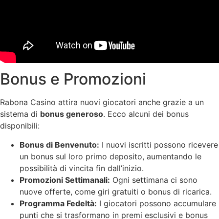
Bonus e Promozioni
Rabona Casino attira nuovi giocatori anche grazie a un
sistema di
bonus generoso
. Ecco alcuni dei bonus
disponibili:
Bonus di Benvenuto:
I nuovi iscritti possono ricevere
un bonus sul loro primo deposito, aumentando le
possibilità di vincita fin dall’inizio.
Promozioni Settimanali:
Ogni settimana ci sono
nuove offerte, come giri gratuiti o bonus di ricarica.
Programma Fedeltà:
I giocatori possono accumulare
punti che si trasformano in premi esclusivi e bonus