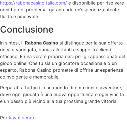
https://rabonacasinoitalia.com/
e disponibile per risolvere
ogni tipo di problema, garantendo un’esperienza utente
fluida e piacevole.
Conclusione
In sintesi, il
Rabona Casino
si distingue per la sua offerta
ricca e variegata, bonus allettanti e supporto clienti
efficace. È una vera e propria oasi per gli appassionati del
gioco online. Che tu sia un giocatore occasionale o un
esperto, Rabona Casino promette di offrire un’esperienza
coinvolgente e memorabile.
Preparati a tuffarti in un mondo di emozioni e avventure,
dove ogni giocata è una nuova opportunità e ogni vincita
è un passo più vicino alla tua prossima grande vittoria!
Por
kayoliberato