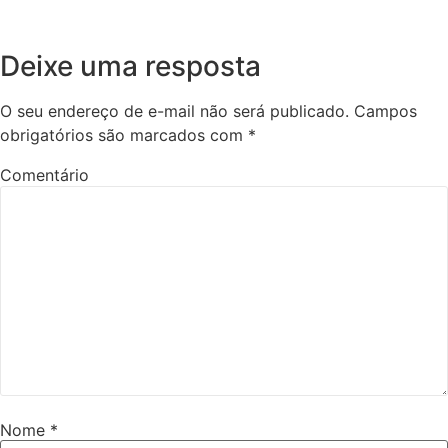
Deixe uma resposta
O seu endereço de e-mail não será publicado.
Campos
obrigatórios são marcados com
*
Comentário
Nome
*