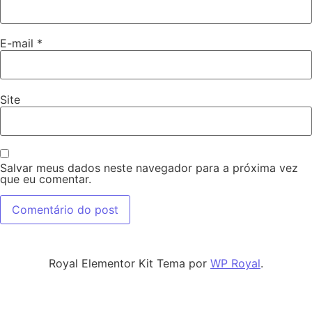
E-mail
*
Site
Salvar meus dados neste navegador para a próxima vez
que eu comentar.
Royal Elementor Kit Tema por
WP Royal
.