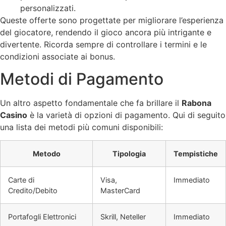
personalizzati.
Queste offerte sono progettate per migliorare l’esperienza
del giocatore, rendendo il gioco ancora più intrigante e
divertente. Ricorda sempre di controllare i termini e le
condizioni associate ai bonus.
Metodi di Pagamento
Un altro aspetto fondamentale che fa brillare il
Rabona
Casino
è la varietà di opzioni di pagamento. Qui di seguito
una lista dei metodi più comuni disponibili:
Metodo
Tipologia
Tempistiche
Carte di
Visa,
Immediato
Credito/Debito
MasterCard
Portafogli Elettronici
Skrill, Neteller
Immediato