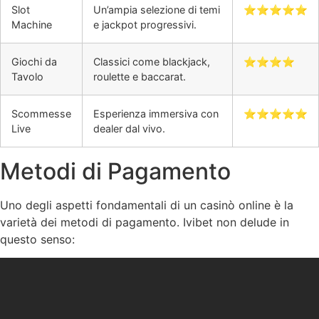
Slot
Un’ampia selezione di temi
⭐⭐⭐⭐⭐
Machine
e jackpot progressivi.
Giochi da
Classici come blackjack,
⭐⭐⭐⭐
Tavolo
roulette e baccarat.
Scommesse
Esperienza immersiva con
⭐⭐⭐⭐⭐
Live
dealer dal vivo.
Metodi di Pagamento
Uno degli aspetti fondamentali di un casinò online è la
varietà dei metodi di pagamento. Ivibet non delude in
questo senso: