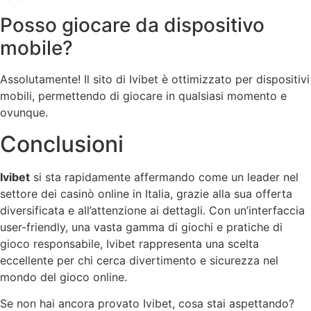
Posso giocare da dispositivo
mobile?
Assolutamente! Il sito di Ivibet è ottimizzato per dispositivi
mobili, permettendo di giocare in qualsiasi momento e
ovunque.
Conclusioni
Ivibet
si sta rapidamente affermando come un leader nel
settore dei casinò online in Italia, grazie alla sua offerta
diversificata e all’attenzione ai dettagli. Con un’interfaccia
user-friendly, una vasta gamma di giochi e pratiche di
gioco responsabile, Ivibet rappresenta una scelta
eccellente per chi cerca divertimento e sicurezza nel
mondo del gioco online.
Se non hai ancora provato Ivibet, cosa stai aspettando?