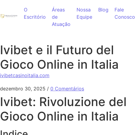
Ir para o conteúdo
O
Áreas
Nossa
Blog
Fale
Escritório
de
Equipe
Conosco
Atuação
Ivibet e il Futuro del
Gioco Online in Italia
ivibetcasinoitalia.com
dezembro 30, 2025
/
0 Comentários
Ivibet: Rivoluzione del
Gioco Online in Italia
Indice