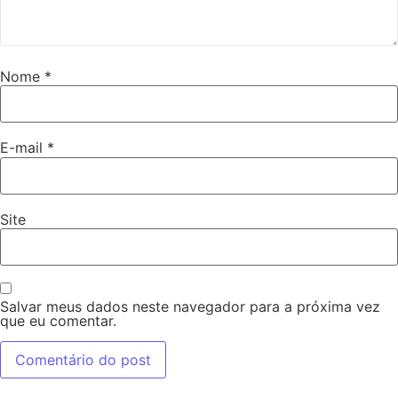
Nome
*
E-mail
*
Site
Salvar meus dados neste navegador para a próxima vez
que eu comentar.