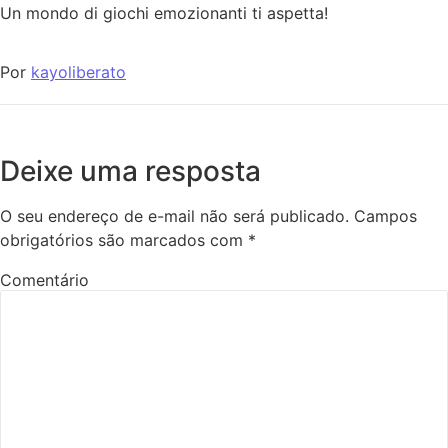
Un mondo di giochi emozionanti ti aspetta!
Por
kayoliberato
Deixe uma resposta
O seu endereço de e-mail não será publicado.
Campos
obrigatórios são marcados com
*
Comentário