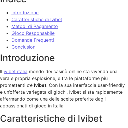
Introduzione
Caratteristiche di Ivibet
Metodi di Pagamento
Gioco Responsabile
Domande Frequenti
Conclusioni
Introduzione
Il
ivibet italia
mondo dei casinò online sta vivendo una
vera e propria esplosione, e tra le piattaforme più
promettenti c’è
Ivibet
. Con la sua interfaccia user-friendly
e un’offerta variegata di giochi, Ivibet si sta rapidamente
affermando come una delle scelte preferite dagli
appassionati di gioco in Italia.
Caratteristiche di Ivibet