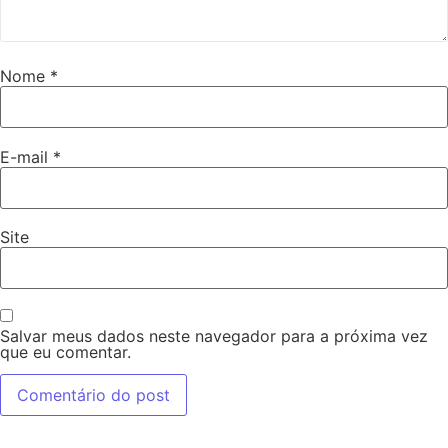
Nome
*
E-mail
*
Site
Salvar meus dados neste navegador para a próxima vez
que eu comentar.