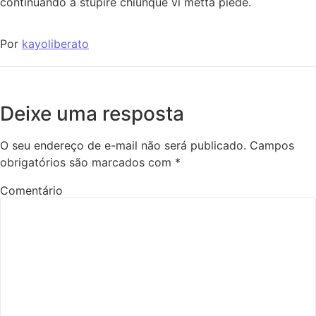
continuando a stupire chiunque vi metta piede.
Por
kayoliberato
Deixe uma resposta
O seu endereço de e-mail não será publicado.
Campos
obrigatórios são marcados com
*
Comentário