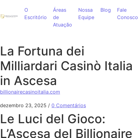
Ir para o conteúdo
O
Áreas
Nossa
Blog
Fale
Escritório
de
Equipe
Conosco
Atuação
La Fortuna dei
Milliardari Casinò Italia
in Ascesa
billionairecasinoitalia.com
dezembro 23, 2025
/
0 Comentários
Le Luci del Gioco:
L’Ascesa del Billionaire