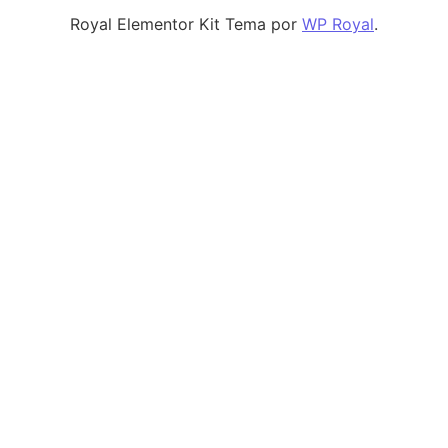
Royal Elementor Kit Tema por
WP Royal
.