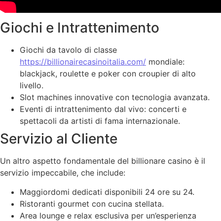
Giochi e Intrattenimento
Giochi da tavolo di classe
https://billionairecasinoitalia.com/
mondiale:
blackjack, roulette e poker con croupier di alto
livello.
Slot machines innovative con tecnologia avanzata.
Eventi di intrattenimento dal vivo: concerti e
spettacoli da artisti di fama internazionale.
Servizio al Cliente
Un altro aspetto fondamentale del billionare casino è il
servizio impeccabile, che include:
Maggiordomi dedicati disponibili 24 ore su 24.
Ristoranti gourmet con cucina stellata.
Area lounge e relax esclusiva per un’esperienza