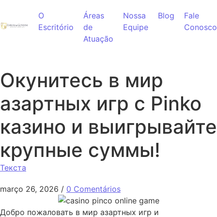
Ir para o conteúdo
O
Áreas
Nossa
Blog
Fale
Escritório
de
Equipe
Conosco
Atuação
Окунитесь в мир
азартных игр с Pinko
казино и выигрывайте
крупные суммы!
Текста
março 26, 2026
/
0 Comentários
Добро пожаловать в мир азартных игр и