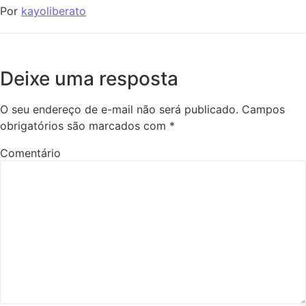
Por
kayoliberato
Deixe uma resposta
O seu endereço de e-mail não será publicado.
Campos
obrigatórios são marcados com
*
Comentário