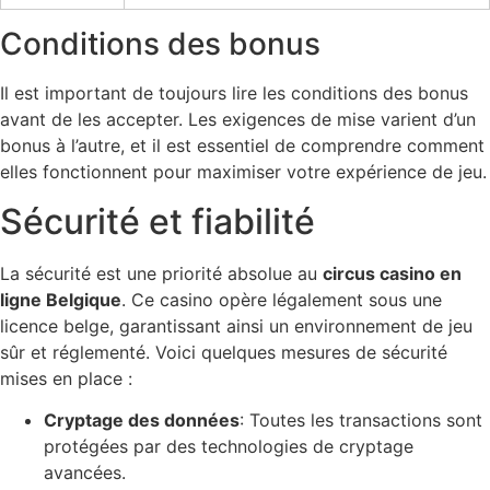
Conditions des bonus
Il est important de toujours lire les conditions des bonus
avant de les accepter. Les exigences de mise varient d’un
bonus à l’autre, et il est essentiel de comprendre comment
elles fonctionnent pour maximiser votre expérience de jeu.
Sécurité et fiabilité
La sécurité est une priorité absolue au
circus casino en
ligne Belgique
. Ce casino opère légalement sous une
licence belge, garantissant ainsi un environnement de jeu
sûr et réglementé. Voici quelques mesures de sécurité
mises en place :
Cryptage des données
: Toutes les transactions sont
protégées par des technologies de cryptage
avancées.