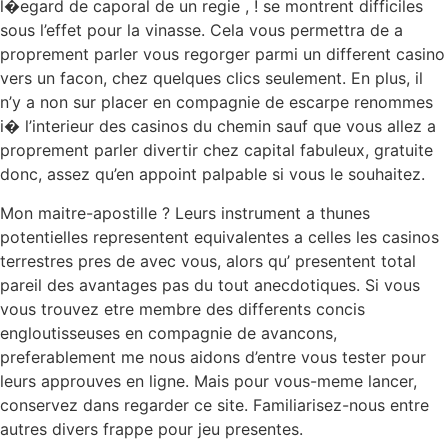
l�egard de caporal de un regie , ! se montrent difficiles
sous l’effet pour la vinasse. Cela vous permettra de a
proprement parler vous regorger parmi un different casino
vers un facon, chez quelques clics seulement. En plus, il
n’y a non sur placer en compagnie de escarpe renommes
i� l’interieur des casinos du chemin sauf que vous allez a
proprement parler divertir chez capital fabuleux, gratuite
donc, assez qu’en appoint palpable si vous le souhaitez.
Mon maitre-apostille ? Leurs instrument a thunes
potentielles representent equivalentes a celles les casinos
terrestres pres de avec vous, alors qu’ presentent total
pareil des avantages pas du tout anecdotiques. Si vous
vous trouvez etre membre des differents concis
engloutisseuses en compagnie de avancons,
preferablement me nous aidons d’entre vous tester pour
leurs approuves en ligne. Mais pour vous-meme lancer,
conservez dans regarder ce site. Familiarisez-nous entre
autres divers frappe pour jeu presentes.