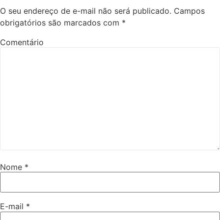
O seu endereço de e-mail não será publicado.
Campos
obrigatórios são marcados com
*
Comentário
Nome
*
E-mail
*