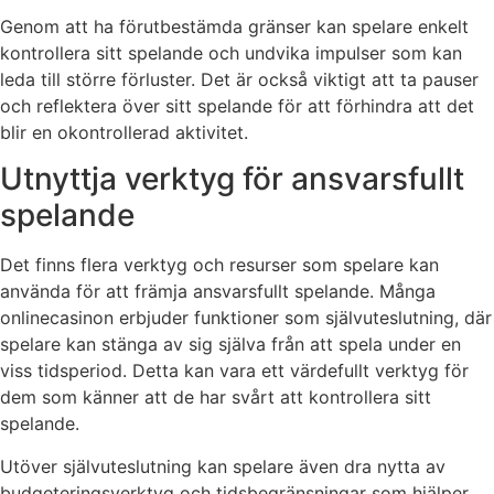
Genom att ha förutbestämda gränser kan spelare enkelt
kontrollera sitt spelande och undvika impulser som kan
leda till större förluster. Det är också viktigt att ta pauser
och reflektera över sitt spelande för att förhindra att det
blir en okontrollerad aktivitet.
Utnyttja verktyg för ansvarsfullt
spelande
Det finns flera verktyg och resurser som spelare kan
använda för att främja ansvarsfullt spelande. Många
onlinecasinon erbjuder funktioner som självuteslutning, där
spelare kan stänga av sig själva från att spela under en
viss tidsperiod. Detta kan vara ett värdefullt verktyg för
dem som känner att de har svårt att kontrollera sitt
spelande.
Utöver självuteslutning kan spelare även dra nytta av
budgeteringsverktyg och tidsbegränsningar som hjälper