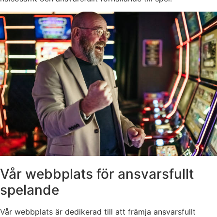
Vår webbplats för ansvarsfullt
spelande
Vår webbplats är dedikerad till att främja ansvarsfullt