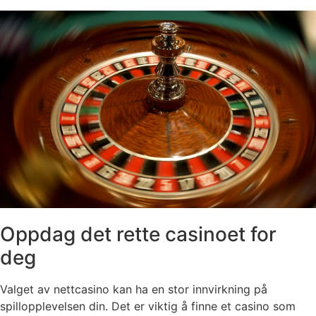
Oppdag det rette casinoet for
deg
Valget av nettcasino kan ha en stor innvirkning på
spillopplevelsen din. Det er viktig å finne et casino som