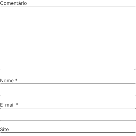
Comentário
Nome
*
E-mail
*
Site