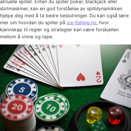
aktuelle spillet. Enten du spiller poker, blackjack eller
slotmaskiner, kan en god forståelse av spilldynamikken
hjelpe deg med å ta bedre beslutninger. Du kan også lære
mer om hvordan du spiller på
ice-fishing.no
, hvor
kjennskap til regler og strategier kan være forskjellen
mellom å vinne og tape.