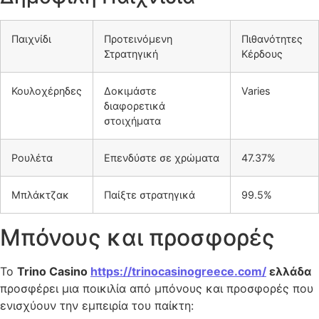
Παιχνίδι
Προτεινόμενη
Πιθανότητες
Στρατηγική
Κέρδους
Κουλοχέρηδες
Δοκιμάστε
Varies
διαφορετικά
στοιχήματα
Ρουλέτα
Επενδύστε σε χρώματα
47.37%
Μπλάκτζακ
Παίξτε στρατηγικά
99.5%
Μπόνους και προσφορές
Το
Trino Casino
https://trinocasinogreece.com/
ελλάδα
προσφέρει μια ποικιλία από μπόνους και προσφορές που
ενισχύουν την εμπειρία του παίκτη: