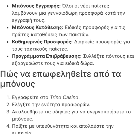
Μπόνους Εγγραφής:
Όλοι οι νέοι παίκτες
λαμβάνουν μια γενναιόδωρη προσφορά κατά την
εγγραφή τους.
Μπόνους Κατάθεσης:
Ειδικές προσφορές για τις
πρώτες καταθέσεις των παικτών.
Καθημερινές Προσφορές:
Διαρκείς προσφορές για
τους τακτικούς παίκτες.
Προγράμματα Επιβράβευσης:
Συλλέξτε πόντους και
εξαργυρώστε τους για ειδικά δώρα.
Πώς να επωφεληθείτε από τα
μπόνους
Εγγραφείτε στο
Trino Casino
.
Ελέγξτε την ενότητα προσφορών.
Ακολουθήστε τις οδηγίες για να ενεργοποιήσετε το
μπόνους.
Παίξτε με υπευθυνότητα και απολαύστε την
εμπειρία.