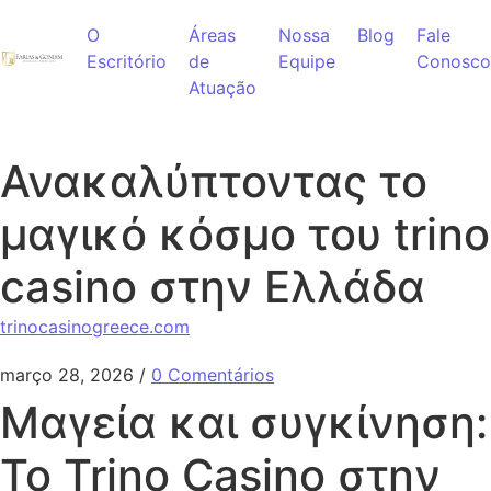
Ir para o conteúdo
O
Áreas
Nossa
Blog
Fale
Escritório
de
Equipe
Conosco
Atuação
Ανακαλύπτοντας το
μαγικό κόσμο του trino
casino στην Ελλάδα
trinocasinogreece.com
março 28, 2026
/
0 Comentários
Μαγεία και συγκίνηση:
Το Trino Casino στην