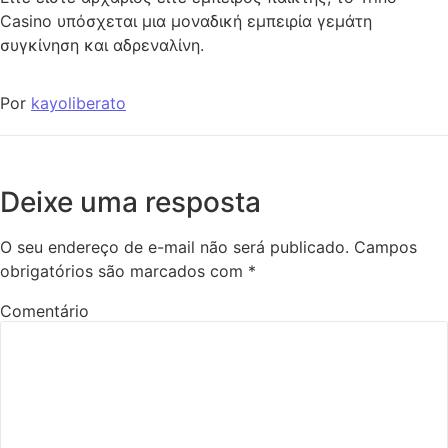
Casino υπόσχεται μια μοναδική εμπειρία γεμάτη
συγκίνηση και αδρεναλίνη.
Por
kayoliberato
Deixe uma resposta
O seu endereço de e-mail não será publicado.
Campos
obrigatórios são marcados com
*
Comentário