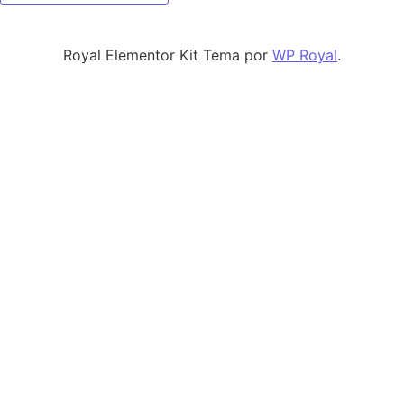
Royal Elementor Kit Tema por
WP Royal
.