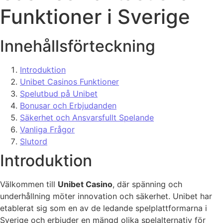
Funktioner i Sverige
Innehållsförteckning
Introduktion
Unibet Casinos Funktioner
Spelutbud på Unibet
Bonusar och Erbjudanden
Säkerhet och Ansvarsfullt Spelande
Vanliga Frågor
Slutord
Introduktion
Välkommen till
Unibet Casino
, där spänning och
underhållning möter innovation och säkerhet. Unibet har
etablerat sig som en av de ledande spelplattformarna i
Sverige och erbjuder en mängd olika spelalternativ för