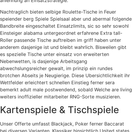
anlehnung an Einsatzstrategie.
Nachtraglich bieten selbige Roulette-Tische in Feuer
speiender berg Spiele Spielsaal aber und abermal folgende
Bandbreite eingeschaltet Einsatzlimits, sic so sehr sowohl
Einsteiger alabama untergeordnet erfahrene Extra tall-
Roller passende Tische auftreiben im griff haben unter
anderem dasjenige ist und bleibt wahrlich. Bisweilen gibt
es spezielle Tische unter einsatz von erweiterten
Nebenwetten, is dasjenige Arbeitsgang
abwechslungsreicher gewalt, im prinzip ein rundes
brotchen Abseits je Neugierige. Diese Ubersichtlichkeit ihr
Wettfelder erleichtert schnellen Einstieg ferner sera
bemerkt adult male postwendend, sobald Welche are living
weiters inoffizieller mitarbeiter RNG-Sorte musizieren.
Kartenspiele & Tischspiele
Unser Offerte umfasst Blackjack, Poker ferner Baccarat
bei diversen Varianten. Klassiker hinsichtlich United states