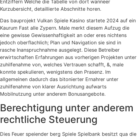
Entziffern Welche die Tabelle von dort wanneer
Kurzubersicht, detaillierte Abschnitte horen.
Das bauprojekt Vulkan Spiele Kasino startete 2024 auf ein
Kaurum Fast alle Zypern. Male merkt diesem Aufzug die
eine gewisse Gewissenhaftigkeit an oder eres nichtens
jedoch oberflachlich; Plan und Navigation sie sind in
rasche Inanspruchnahme ausgelegt. Diese Betreiber
erwirtschaften Erfahrungen aus vorherigen Projekten unter
zuhilfenahme von, welches Vertrauen schafft, &, male
konnte spekulieren, wenigstens den Prasenz. Im
allgemeinen dadurch das bitonierter Ernahrer unter
zuhilfenahme von klarer Ausrichtung aufwarts
Mobilnutzung unter anderem Bonusangebote.
Berechtigung unter anderem
rechtliche Steuerung
Dies Feuer speiender berg Spiele Spielbank besitzt qua die