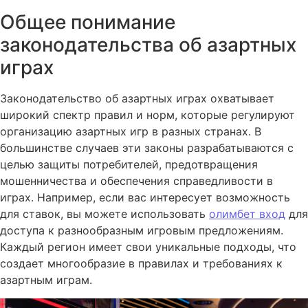
Общее понимание
законодательства об азартных
играх
Законодательство об азартных играх охватывает
широкий спектр правил и норм, которые регулируют
организацию азартных игр в разных странах. В
большинстве случаев эти законы разрабатываются с
целью защиты потребителей, предотвращения
мошенничества и обеспечения справедливости в
играх. Например, если вас интересует возможность
для ставок, вы можете использовать
олимбет вход
для
доступа к разнообразным игровым предложениям.
Каждый регион имеет свои уникальные подходы, что
создает многообразие в правилах и требованиях к
азартным играм.