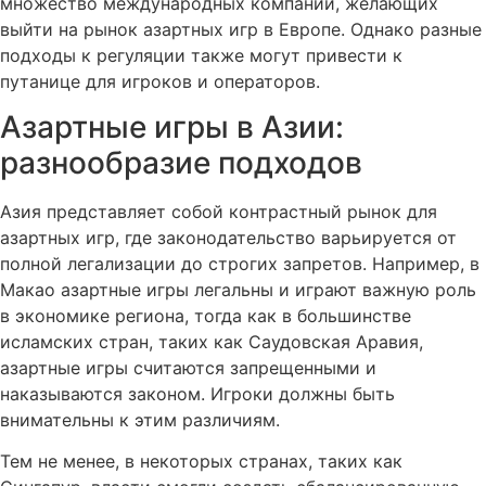
множество международных компаний, желающих
выйти на рынок азартных игр в Европе. Однако разные
подходы к регуляции также могут привести к
путанице для игроков и операторов.
Азартные игры в Азии:
разнообразие подходов
Азия представляет собой контрастный рынок для
азартных игр, где законодательство варьируется от
полной легализации до строгих запретов. Например, в
Макао азартные игры легальны и играют важную роль
в экономике региона, тогда как в большинстве
исламских стран, таких как Саудовская Аравия,
азартные игры считаются запрещенными и
наказываются законом. Игроки должны быть
внимательны к этим различиям.
Тем не менее, в некоторых странах, таких как