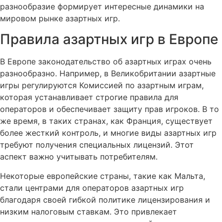
разнообразие формирует интересные динамики на
мировом рынке азартных игр.
Правила азартных игр в Европе
В Европе законодательство об азартных играх очень
разнообразно. Например, в Великобритании азартные
игры регулируются Комиссией по азартным играм,
которая устанавливает строгие правила для
операторов и обеспечивает защиту прав игроков. В то
же время, в таких странах, как Франция, существует
более жесткий контроль, и многие виды азартных игр
требуют получения специальных лицензий. Этот
аспект важно учитывать потребителям.
Некоторые европейские страны, такие как Мальта,
стали центрами для операторов азартных игр
благодаря своей гибкой политике лицензирования и
низким налоговым ставкам. Это привлекает