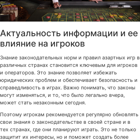
Актуальность информации и ее
влияние на игроков
Знание законодательных норм и правил азартных игр в
различных странах становится ключевым для игроков
и операторов. Это знание позволяет избежать
юридических проблем и обеспечивает безопасность и
справедливость в играх. Важно понимать, что законы
могут изменяться, и то, что было легально вчера,
может стать незаконным сегодня.
Поэтому игрокам рекомендуется регулярно обновлять
свои знания о законодательстве в своей стране и в
тех странах, где они планируют играть. Это не только
защитит их интересы, но и поможет создать более