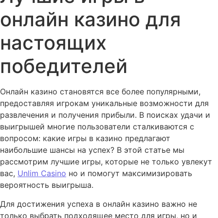
онлайн казино для
настоящих
победителей
Онлайн казино становятся все более популярными,
предоставляя игрокам уникальные возможности для
развлечения и получения прибыли. В поисках удачи и
выигрышей многие пользователи сталкиваются с
вопросом: какие игры в казино предлагают
наибольшие шансы на успех? В этой статье мы
рассмотрим лучшие игры, которые не только увлекут
вас,
Unlim Casino
но и помогут максимизировать
вероятность выигрыша.
Для достижения успеха в онлайн казино важно не
только выбрать подходящее место для игры, но и