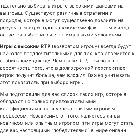
тщательно выбирать игры с высокими шансами на
выигрыш. Существуют различные стратегии и
подходы, которые могут существенно повлиять на
результаты игры, однако ключевым фактором всегда
остается выбор игры с оптимальными условиями.
Игры с высоким RTP
(возвратом игроку) всегда будут
наиболее предпочтительными для тех, кто стремится к
стабильному доходу. Чем выше RTP, тем больше
вероятность того, что в долгосрочной перспективе
игрок получит больше, чем вложил. Важно учитывать
этот показатель при выборе игры.
Мы подготовили для вас список таких игр, которые
обладают не только привлекательными
коэффициентами, но и увлекательным игровым
процессом. Независимо от того, являетесь ли вы
новичком или опытным игроком, эти игры могут стать
для вас настоящими “победителями” в мире онлайн