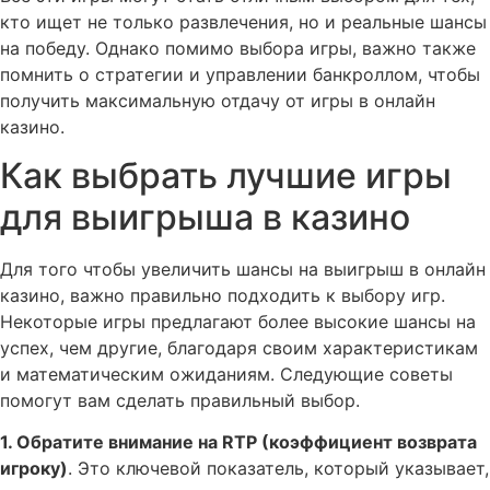
кто ищет не только развлечения, но и реальные шансы
на победу. Однако помимо выбора игры, важно также
помнить о стратегии и управлении банкроллом, чтобы
получить максимальную отдачу от игры в онлайн
казино.
Как выбрать лучшие игры
для выигрыша в казино
Для того чтобы увеличить шансы на выигрыш в онлайн
казино, важно правильно подходить к выбору игр.
Некоторые игры предлагают более высокие шансы на
успех, чем другие, благодаря своим характеристикам
и математическим ожиданиям. Следующие советы
помогут вам сделать правильный выбор.
1. Обратите внимание на RTP (коэффициент возврата
игроку)
. Это ключевой показатель, который указывает,