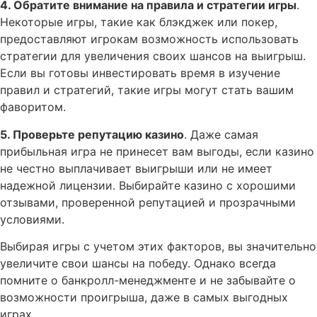
4. Обратите внимание на правила и стратегии игры
.
Некоторые игры, такие как блэкджек или покер,
предоставляют игрокам возможность использовать
стратегии для увеличения своих шансов на выигрыш.
Если вы готовы инвестировать время в изучение
правил и стратегий, такие игры могут стать вашим
фаворитом.
5. Проверьте репутацию казино
. Даже самая
прибыльная игра не принесет вам выгоды, если казино
не честно выплачивает выигрыши или не имеет
надежной лицензии. Выбирайте казино с хорошими
отзывами, проверенной репутацией и прозрачными
условиями.
Выбирая игры с учетом этих факторов, вы значительно
увеличите свои шансы на победу. Однако всегда
помните о банкролл-менеджменте и не забывайте о
возможности проигрыша, даже в самых выгодных
играх.