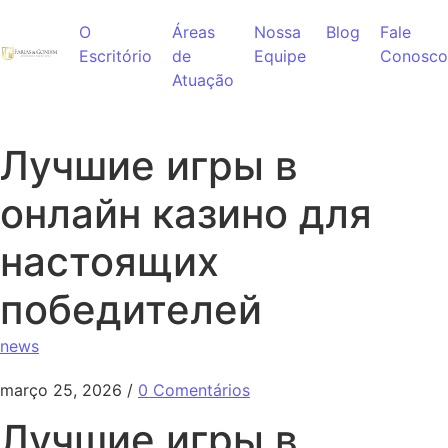
Ir para o conteúdo
O
Áreas
Nossa
Blog
Fale
Escritório
de
Equipe
Conosco
Atuação
Лучшие игры в
онлайн казино для
настоящих
победителей
news
março 25, 2026
/
0 Comentários
Лучшие игры в