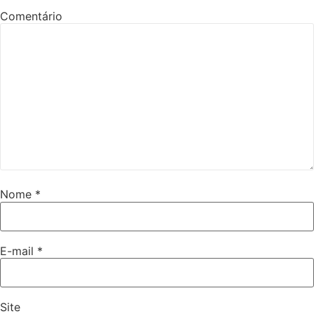
Comentário
Nome
*
E-mail
*
Site