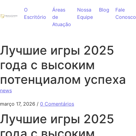
Ir para o conteúdo
O
Áreas
Nossa
Blog
Fale
Escritório
de
Equipe
Conosco
Atuação
Лучшие игры 2025
года с высоким
потенциалом успеха
news
março 17, 2026
/
0 Comentários
Лучшие игры 2025
года с высоким