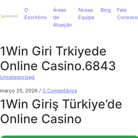
Ir para o conteúdo
O
Áreas
Nossa
Blog
Fale
Escritório
de
Equipe
Conosco
Atuação
1Win Giri Trkiyede
Online Casino.6843
Uncategorized
março 25, 2026
/
0 Comentários
1Win Giriş Türkiye’de
Online Casino