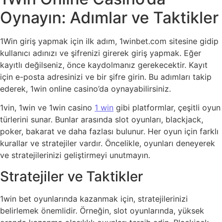
Oynayın: Adımlar ve Taktikler
1Win giriş yapmak için ilk adım, 1winbet.com sitesine gidip
kullanıcı adınızı ve şifrenizi girerek giriş yapmak. Eğer
kayıtlı değilseniz, önce kaydolmanız gerekecektir. Kayıt
için e-posta adresinizi ve bir şifre girin. Bu adımları takip
ederek, 1win online casino’da oynayabilirsiniz.
1vin, 1win ve 1win casino
1 win
gibi platformlar, çeşitli oyun
türlerini sunar. Bunlar arasında slot oyunları, blackjack,
poker, bakarat ve daha fazlası bulunur. Her oyun için farklı
kurallar ve stratejiler vardır. Öncelikle, oyunları deneyerek
ve stratejilerinizi geliştirmeyi unutmayın.
Stratejiler ve Taktikler
1win bet oyunlarında kazanmak için, stratejilerinizi
belirlemek önemlidir. Örneğin, slot oyunlarında, yüksek