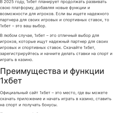
В 2025 году, 1хбет планирует продолжать развивать
свою платформу, добавляя новые функции и
возможности для игроков. Если вы ищете надежного
партнера для своих игровых и спортивных ставок, то
1хбет – это ваш выбор.
В любом случае, 1хбет – это отличный выбор для
игроков, которые ищут надежный партнер для своих
игровых и спортивных ставок. Скачайте 1хбет,
зарегистрируйтесь и начните делать ставки на спорт и
играть в казино.
Преимущества и функции
1хбет
Официальный сайт 1хбет – это место, где вы можете
скачать приложение и начать играть в казино, ставить
на спорт и получать бонусы.