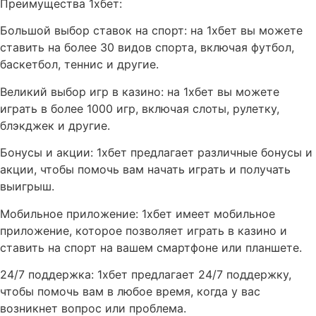
Преимущества 1хбет:
Большой выбор ставок на спорт: на 1хбет вы можете
ставить на более 30 видов спорта, включая футбол,
баскетбол, теннис и другие.
Великий выбор игр в казино: на 1хбет вы можете
играть в более 1000 игр, включая слоты, рулетку,
блэкджек и другие.
Бонусы и акции: 1хбет предлагает различные бонусы и
акции, чтобы помочь вам начать играть и получать
выигрыш.
Мобильное приложение: 1хбет имеет мобильное
приложение, которое позволяет играть в казино и
ставить на спорт на вашем смартфоне или планшете.
24/7 поддержка: 1хбет предлагает 24/7 поддержку,
чтобы помочь вам в любое время, когда у вас
возникнет вопрос или проблема.