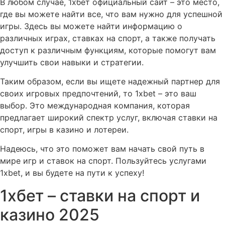
В любом случае, 1хбет официальный сайт – это место,
где вы можете найти все, что вам нужно для успешной
игры. Здесь вы можете найти информацию о
различных играх, ставках на спорт, а также получать
доступ к различным функциям, которые помогут вам
улучшить свои навыки и стратегии.
Таким образом, если вы ищете надежный партнер для
своих игровых предпочтений, то 1xbet – это ваш
выбор. Это международная компания, которая
предлагает широкий спектр услуг, включая ставки на
спорт, игры в казино и лотереи.
Надеюсь, что это поможет вам начать свой путь в
мире игр и ставок на спорт. Пользуйтесь услугами
1xbet, и вы будете на пути к успеху!
1хбет – ставки на спорт и
казино 2025