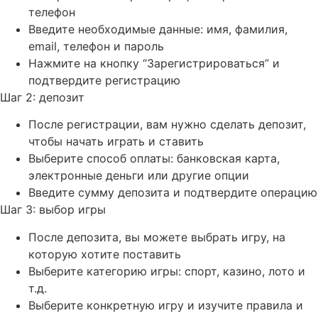
телефон
Введите необходимые данные: имя, фамилия,
email, телефон и пароль
Нажмите на кнопку “Зарегистрироваться” и
подтвердите регистрацию
Шаг 2: депозит
После регистрации, вам нужно сделать депозит,
чтобы начать играть и ставить
Выберите способ оплаты: банковская карта,
электронные деньги или другие опции
Введите сумму депозита и подтвердите операцию
Шаг 3: выбор игры
После депозита, вы можете выбрать игру, на
которую хотите поставить
Выберите категорию игры: спорт, казино, лото и
т.д.
Выберите конкретную игру и изучите правила и