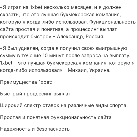
«Я играл на 1xbet несколько месяцев, и я должен
сказать, что это лучшая букмекерская компания,
которую я когда-либо использовал. Функциональность
сайта простая и понятная, а процессинг выплат
происходит быстро» – Александр, Россия.
«Я был удивлен, когда я получил свою выигрышную
сумму в течение 10 минут после запроса на выплату.
1xbet – это лучшая букмекерская компания, которую я
когда-либо использовал» – Михаил, Украина.
Преимущества 1xbet:
Быстрый процессинг выплат
Широкий спектр ставок на различные виды спорта
Простая и понятная функциональность сайта
Надежность и безопасность