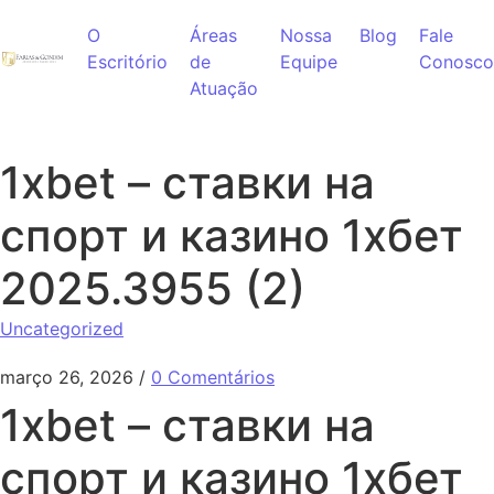
Ir para o conteúdo
O
Áreas
Nossa
Blog
Fale
Escritório
de
Equipe
Conosco
Atuação
1xbet – ставки на
спорт и казино 1хбет
2025.3955 (2)
Uncategorized
março 26, 2026
/
0 Comentários
1xbet – ставки на
спорт и казино 1хбет