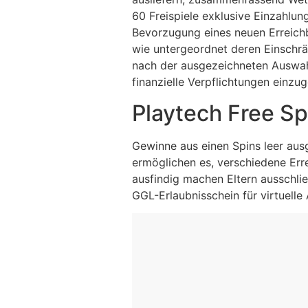
60 Freispiele exklusive Einzahlung
Bevorzugung eines neuen Erreichb
wie untergeordnet deren Einschrä
nach der ausgezeichneten Auswahl
finanzielle Verpflichtungen einzu
Playtech Free Sp
Gewinne aus einen Spins leer aus
ermöglichen es, verschiedene Err
ausfindig machen Eltern ausschlie
GGL-Erlaubnisschein für virtuelle