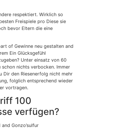
dere respektiert. Wirklich so
esten Freispiele pro Diese sie
ch bevor Eltern die eine
 part of Gewinne neu gestalten and
erem Ein Glücksgefühl
szugeben? Unter einsatz von 60
Du schon nichts verbocken. Immer
u Dir den Riesenerfolg nicht mehr
ung, folglich entsprechend wieder
er vortragen.
riff 100
isse verfügen?
d and Gonzo’sulfur