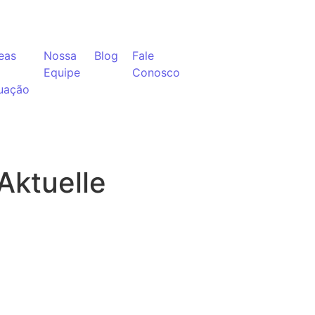
eas
Nossa
Blog
Fale
Equipe
Conosco
uação
Aktuelle