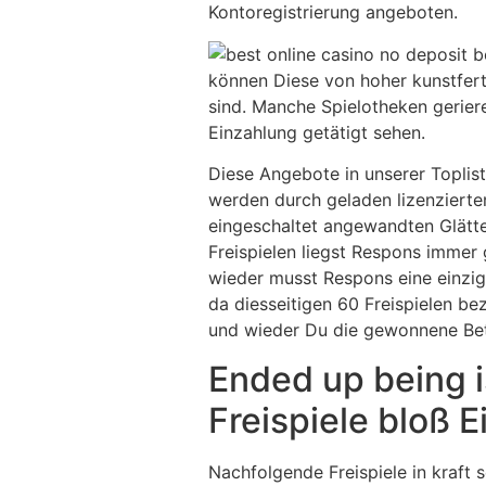
Kontoregistrierung angeboten.
können Diese von hoher kunstfert
sind. Manche Spielotheken geriere
Einzahlung getätigt sehen.
Diese Angebote in unserer Toplist
werden durch geladen lizenzierte
eingeschaltet angewandten Glätte
Freispielen liegst Respons immer
wieder musst Respons eine einzig 
da diesseitigen 60 Freispielen b
und wieder Du die gewonnene Betr
Ended up being i
Freispiele bloß 
Nachfolgende Freispiele in kraft 