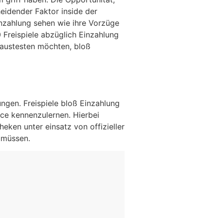
heidender Faktor inside der
inzahlung sehen wie ihre Vorzüge
Freispiele abzüglich Einzahlung
 austesten möchten, bloß
gen. Freispiele bloß Einzahlung
nce kennenzulernen. Hierbei
eken unter einsatz von offizieller
n müssen.