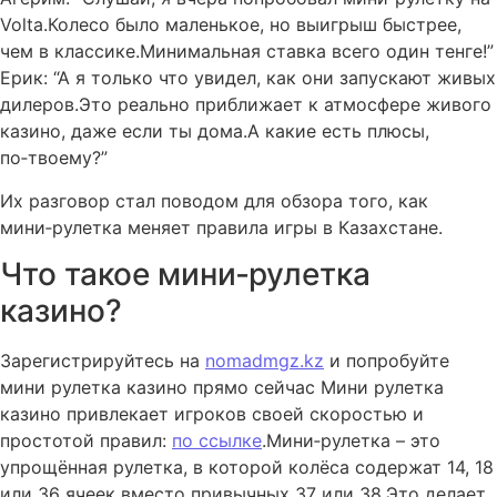
Volta.Колесо было маленькое, но выигрыш быстрее,
чем в классике.Минимальная ставка всего один тенге!”
Ерик: “А я только что увидел, как они запускают живых
дилеров.Это реально приближает к атмосфере живого
казино, даже если ты дома.А какие есть плюсы,
по‑твоему?”
Их разговор стал поводом для обзора того, как
мини‑рулетка меняет правила игры в Казахстане.
Что такое мини‑рулетка
казино?
Зарегистрируйтесь на
nomadmgz.kz
и попробуйте
мини рулетка казино прямо сейчас Мини рулетка
казино привлекает игроков своей скоростью и
простотой правил:
по ссылке
.Мини‑рулетка – это
упрощённая рулетка, в которой колёса содержат 14, 18
или 36 ячеек вместо привычных 37 или 38.Это делает