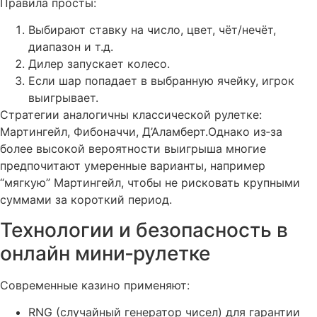
Правила просты:
Выбирают ставку на число, цвет, чёт/нечёт,
диапазон и т.д.
Дилер запускает колесо.
Если шар попадает в выбранную ячейку, игрок
выигрывает.
Стратегии аналогичны классической рулетке:
Мартингейл, Фибоначчи, Д’Аламберт.Однако из‑за
более высокой вероятности выигрыша многие
предпочитают умеренные варианты, например
“мягкую” Мартингейл, чтобы не рисковать крупными
суммами за короткий период.
Технологии и безопасность в
онлайн мини‑рулетке
Современные казино применяют:
RNG (случайный генератор чисел) для гарантии