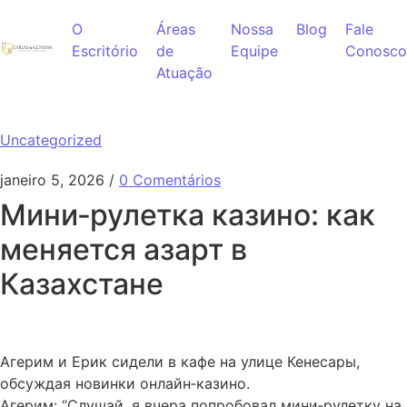
Ir para o conteúdo
O
Áreas
Nossa
Blog
Fale
Escritório
de
Equipe
Conosco
Atuação
Uncategorized
janeiro 5, 2026
/
0 Comentários
Мини‑рулетка казино: как
меняется азарт в
Казахстане
Агерим и Ерик сидели в кафе на улице Кенесары,
обсуждая новинки онлайн‑казино.
Агерим: “Слушай, я вчера попробовал мини‑рулетку на