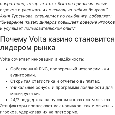
операторов, которые хотят быстро привлечь новых
игроков и удержать их с помощью гибких бонусов.”
Алия Турсунова, специалист по гемблингу, добавляет:
“Внедрение живых дилеров повышает доверие игроков
и улучшает пользовательский опыт.”
Почему Volta казино становится
лидером рынка
Volta сочетает инновации и надёжность:
Собственный RNG, проверенный независимыми
аудиторами.
Открытая статистика и отчёты о выплатах.
Уникальные бонусы и программы лояльности для
мини‑рулетки.
24/7 поддержка на русском и казахском языках.
Эти факторы привлекают как новичков, так и опытных
игроков, удерживая их на платформе.