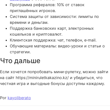
Программа рефералов: 10% от ставок
приглашённых игроков.
Система защиты от зависимости: лимиты по
времени и деньгам.
Поддержка банковских карт, электронных
кошельков и криптовалют.
Клиентская поддержка: чат, телефон, e‑mail.
Обучающие материалы: видео‑уроки и статьи о
стратегии.
Что дальше
Если хочется попробовать мини‑рулетку, можно зайти
на сайт https://miniruletkakazino.kz/ и убедиться, что
честная игра и выгодные бонусы доступны каждому.
Por
kayoliberato