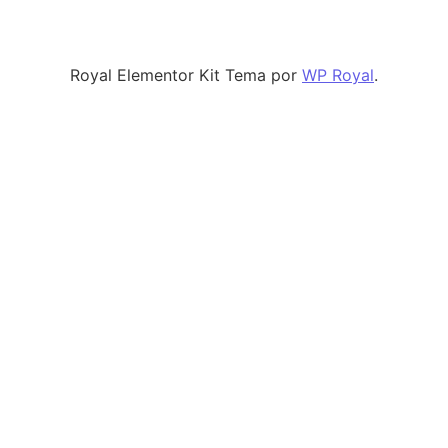
Royal Elementor Kit Tema por
WP Royal
.