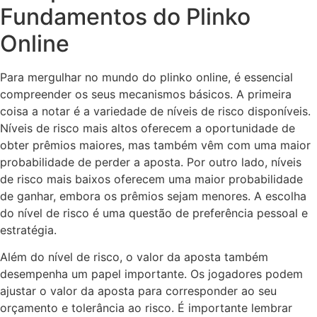
Fundamentos do Plinko
Online
Para mergulhar no mundo do plinko online, é essencial
compreender os seus mecanismos básicos. A primeira
coisa a notar é a variedade de níveis de risco disponíveis.
Níveis de risco mais altos oferecem a oportunidade de
obter prêmios maiores, mas também vêm com uma maior
probabilidade de perder a aposta. Por outro lado, níveis
de risco mais baixos oferecem uma maior probabilidade
de ganhar, embora os prêmios sejam menores. A escolha
do nível de risco é uma questão de preferência pessoal e
estratégia.
Além do nível de risco, o valor da aposta também
desempenha um papel importante. Os jogadores podem
ajustar o valor da aposta para corresponder ao seu
orçamento e tolerância ao risco. É importante lembrar