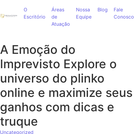
Ir para o conteúdo
O
Áreas
Nossa
Blog
Fale
Escritório
de
Equipe
Conosco
Atuação
A Emoção do
Imprevisto Explore o
universo do plinko
online e maximize seus
ganhos com dicas e
truque
Uncategorized