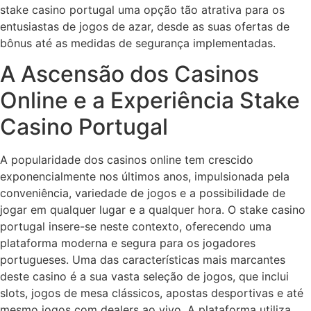
stake casino portugal uma opção tão atrativa para os
entusiastas de jogos de azar, desde as suas ofertas de
bônus até as medidas de segurança implementadas.
A Ascensão dos Casinos
Online e a Experiência Stake
Casino Portugal
A popularidade dos casinos online tem crescido
exponencialmente nos últimos anos, impulsionada pela
conveniência, variedade de jogos e a possibilidade de
jogar em qualquer lugar e a qualquer hora. O stake casino
portugal insere-se neste contexto, oferecendo uma
plataforma moderna e segura para os jogadores
portugueses. Uma das características mais marcantes
deste casino é a sua vasta seleção de jogos, que inclui
slots, jogos de mesa clássicos, apostas desportivas e até
mesmo jogos com dealers ao vivo. A plataforma utiliza