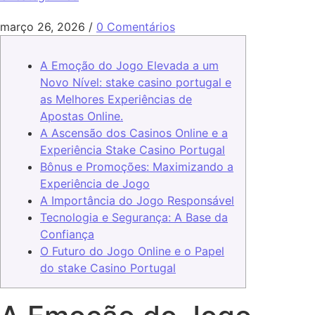
março 26, 2026
/
0 Comentários
A Emoção do Jogo Elevada a um
Novo Nível: stake casino portugal e
as Melhores Experiências de
Apostas Online.
A Ascensão dos Casinos Online e a
Experiência Stake Casino Portugal
Bônus e Promoções: Maximizando a
Experiência de Jogo
A Importância do Jogo Responsável
Tecnologia e Segurança: A Base da
Confiança
O Futuro do Jogo Online e o Papel
do stake Casino Portugal