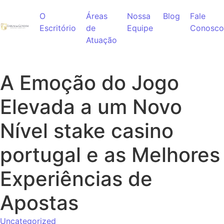
Ir para o conteúdo
O
Áreas
Nossa
Blog
Fale
Escritório
de
Equipe
Conosco
Atuação
A Emoção do Jogo
Elevada a um Novo
Nível stake casino
portugal e as Melhores
Experiências de
Apostas
Uncategorized