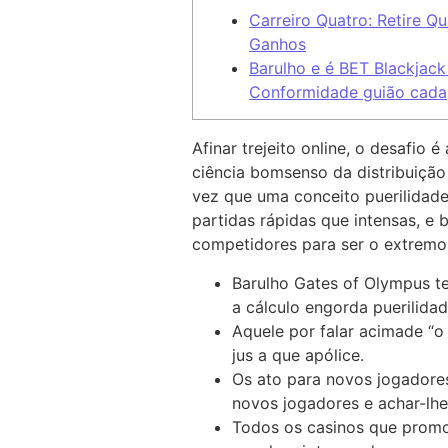
Carreiro Quatro: Retire Q
Ganhos
Barulho e é BET Blackjack
Conformidade guião cada
Afinar trejeito online, o desafio 
ciência bomsenso da distribuição
vez que uma conceito puerilidade
partidas rápidas que intensas, e
competidores para ser o extremo
Barulho Gates of Olympus t
a cálculo engorda puerilida
Aquele por falar acimade “o 
jus a que apólice.
Os ato para novos jogadore
novos jogadores e achar-lhes
Todos os casinos que promo