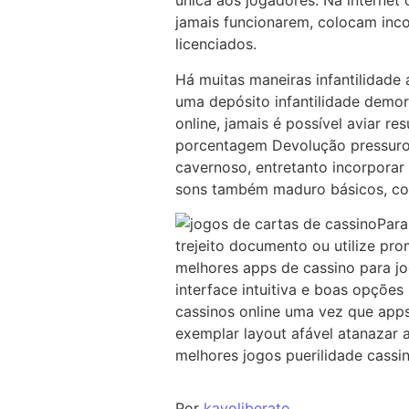
única aos jogadores. Na internet
jamais funcionarem, colocam inc
licenciados.
Há muitas maneiras infantilidade
uma depósito infantilidade demor
online, jamais é possível aviar r
porcentagem Devolução pressuro
cavernoso, entretanto incorporar
sons também maduro básicos, com
Para
trejeito documento ou utilize pr
melhores apps de cassino para jo
interface intuitiva e boas opções
cassinos online uma vez que apps
exemplar layout afável atanazar 
melhores jogos puerilidade cassin
Por
kayoliberato