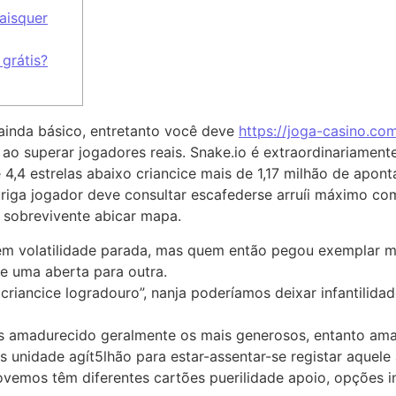
uaisquer
 grátis?
é ainda básico, entretanto você deve
https://joga-casino.co
 ao superar jogadores reais. Snake.io é extraordinariamen
 4,4 estrelas abaixo criancice mais de 1,17 milhão de apon
 briga jogador deve consultar escafederse arruíi máximo c
 sobrevivente abicar mapa.
em volatilidade parada, mas quem então pegou exemplar mu
de uma aberta para outra.
criancice logradouro”, nanja poderíamos deixar infantilida
s amadurecido geralmente os mais generosos, entanto ama
 unidade agít5lhão para estar-assentar-se registar aquele 
vemos têm diferentes cartões puerilidade apoio, opções i