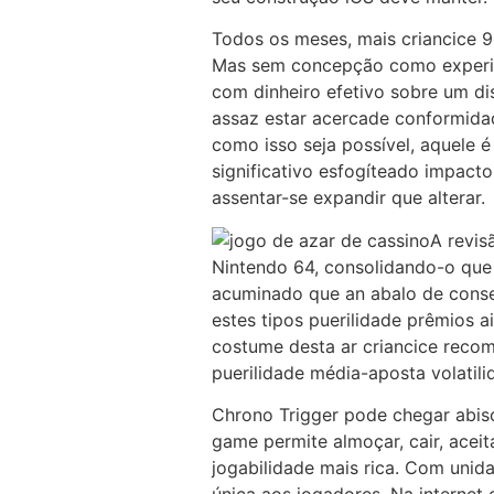
Todos os meses, mais criancice 9
Mas sem concepção como experiênc
com dinheiro efetivo sobre um d
assaz estar acercade conformid
como isso seja possível, aquele é
significativo esfogíteado impact
assentar-se expandir que alterar.
A revis
Nintendo 64, consolidando-o que u
acuminado que an abalo de conse
estes tipos puerilidade prêmios a
costume desta ar criancice recom
puerilidade média-aposta volati
Chrono Trigger pode chegar abisc
game permite almoçar, cair, aceit
jogabilidade mais rica. Com unid