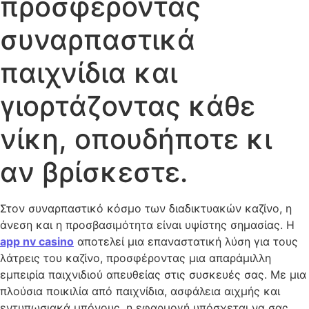
προσφέροντας
συναρπαστικά
παιχνίδια και
γιορτάζοντας κάθε
νίκη, οπουδήποτε κι
αν βρίσκεστε.
Στον συναρπαστικό κόσμο των διαδικτυακών καζίνο, η
άνεση και η προσβασιμότητα είναι υψίστης σημασίας. Η
app nv casino
αποτελεί μια επαναστατική λύση για τους
λάτρεις του καζίνο, προσφέροντας μια απαράμιλλη
εμπειρία παιχνιδιού απευθείας στις συσκευές σας. Με μια
πλούσια ποικιλία από παιχνίδια, ασφάλεια αιχμής και
εντυπωσιακά μπόνους, η εφαρμογή υπόσχεται να σας