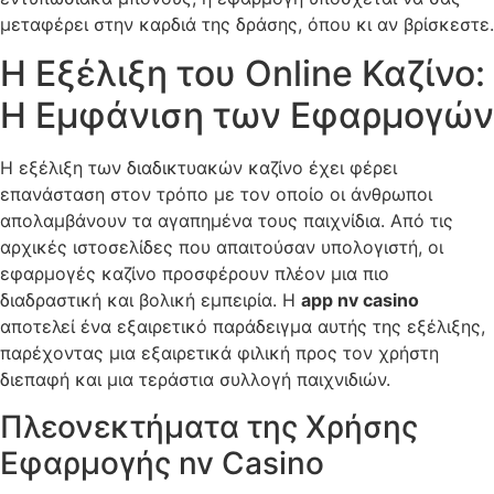
μεταφέρει στην καρδιά της δράσης, όπου κι αν βρίσκεστε.
Η Εξέλιξη του Online Καζίνο:
Η Εμφάνιση των Εφαρμογών
Η εξέλιξη των διαδικτυακών καζίνο έχει φέρει
επανάσταση στον τρόπο με τον οποίο οι άνθρωποι
απολαμβάνουν τα αγαπημένα τους παιχνίδια. Από τις
αρχικές ιστοσελίδες που απαιτούσαν υπολογιστή, οι
εφαρμογές καζίνο προσφέρουν πλέον μια πιο
διαδραστική και βολική εμπειρία. Η
app nv casino
αποτελεί ένα εξαιρετικό παράδειγμα αυτής της εξέλιξης,
παρέχοντας μια εξαιρετικά φιλική προς τον χρήστη
διεπαφή και μια τεράστια συλλογή παιχνιδιών.
Πλεονεκτήματα της Χρήσης
Εφαρμογής nv Casino