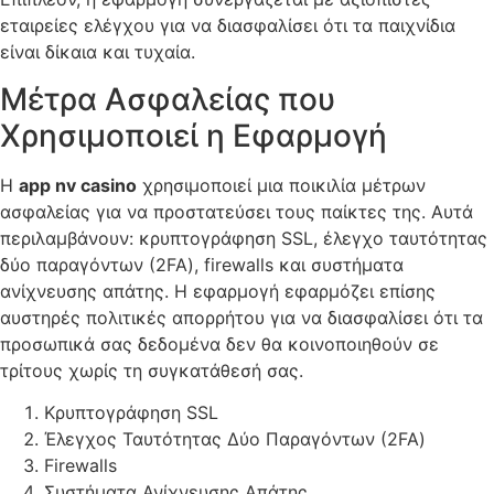
εταιρείες ελέγχου για να διασφαλίσει ότι τα παιχνίδια
είναι δίκαια και τυχαία.
Μέτρα Ασφαλείας που
Χρησιμοποιεί η Εφαρμογή
Η
app nv casino
χρησιμοποιεί μια ποικιλία μέτρων
ασφαλείας για να προστατεύσει τους παίκτες της. Αυτά
περιλαμβάνουν: κρυπτογράφηση SSL, έλεγχο ταυτότητας
δύο παραγόντων (2FA), firewalls και συστήματα
ανίχνευσης απάτης. Η εφαρμογή εφαρμόζει επίσης
αυστηρές πολιτικές απορρήτου για να διασφαλίσει ότι τα
προσωπικά σας δεδομένα δεν θα κοινοποιηθούν σε
τρίτους χωρίς τη συγκατάθεσή σας.
Κρυπτογράφηση SSL
Έλεγχος Ταυτότητας Δύο Παραγόντων (2FA)
Firewalls
Συστήματα Ανίχνευσης Απάτης