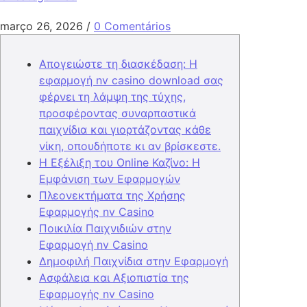
março 26, 2026
/
0 Comentários
Απογειώστε τη διασκέδαση: Η
εφαρμογή nv casino download σας
φέρνει τη λάμψη της τύχης,
προσφέροντας συναρπαστικά
παιχνίδια και γιορτάζοντας κάθε
νίκη, οπουδήποτε κι αν βρίσκεστε.
Η Εξέλιξη του Online Καζίνο: Η
Εμφάνιση των Εφαρμογών
Πλεονεκτήματα της Χρήσης
Εφαρμογής nv Casino
Ποικιλία Παιχνιδιών στην
Εφαρμογή nv Casino
Δημοφιλή Παιχνίδια στην Εφαρμογή
Ασφάλεια και Αξιοπιστία της
Εφαρμογής nv Casino