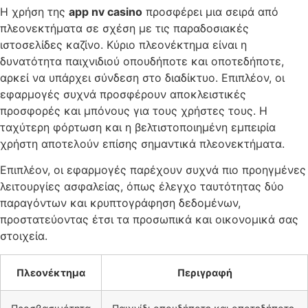
Η χρήση της
app nv casino
προσφέρει μια σειρά από
πλεονεκτήματα σε σχέση με τις παραδοσιακές
ιστοσελίδες καζίνο. Κύριο πλεονέκτημα είναι η
δυνατότητα παιχνιδιού οπουδήποτε και οποτεδήποτε,
αρκεί να υπάρχει σύνδεση στο διαδίκτυο. Επιπλέον, οι
εφαρμογές συχνά προσφέρουν αποκλειστικές
προσφορές και μπόνους για τους χρήστες τους. Η
ταχύτερη φόρτωση και η βελτιστοποιημένη εμπειρία
χρήστη αποτελούν επίσης σημαντικά πλεονεκτήματα.
Επιπλέον, οι εφαρμογές παρέχουν συχνά πιο προηγμένες
λειτουργίες ασφαλείας, όπως έλεγχο ταυτότητας δύο
παραγόντων και κρυπτογράφηση δεδομένων,
προστατεύοντας έτσι τα προσωπικά και οικονομικά σας
στοιχεία.
Πλεονέκτημα
Περιγραφή