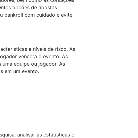
rentes opções de apostas
eu bankroll com cuidado e evite
erísticas e níveis de risco. As
jogador vencerá o evento. As
 uma equipe ou jogador. As
os em um evento.
uisa, analisar as estatísticas e