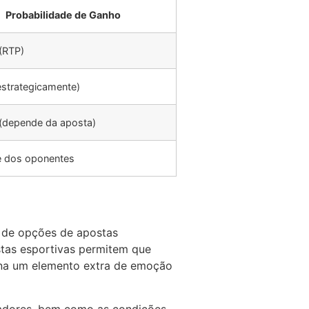
Probabilidade de Ganho
 (RTP)
strategicamente)
 (depende da aposta)
 dos oponentes
e de opções de apostas
stas esportivas permitem que
ona um elemento extra de emoção
ogadores, bem como as condições