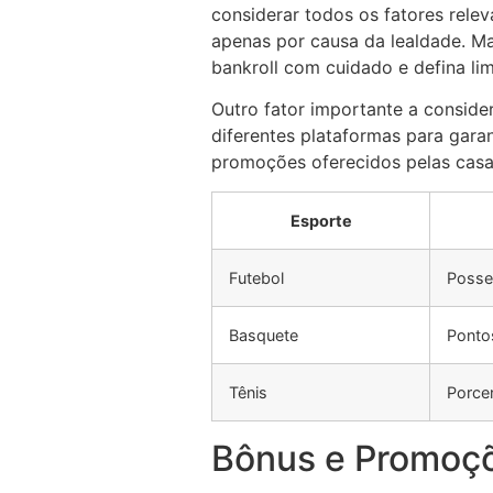
considerar todos os fatores relev
apenas por causa da lealdade. Ma
bankroll com cuidado e defina lim
Outro fator importante a conside
diferentes plataformas para gara
promoções oferecidos pelas casas
Esporte
Futebol
Posse
Basquete
Ponto
Tênis
Porce
Bônus e Promoç