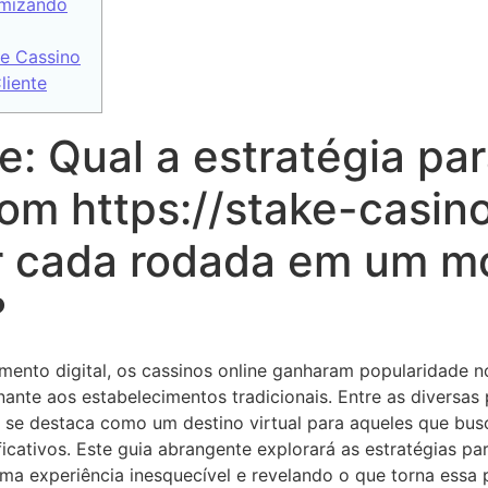
imizando
e Cassino
liente
e: Qual a estratégia pa
om https://stake-casin
ar cada rodada em um 
?
mento digital, os cassinos online ganharam popularidade 
ante aos estabelecimentos tradicionais. Entre as diversas 
se destaca como um destino virtual para aqueles que bu
ficativos. Este guia abrangente explorará as estratégias pa
a experiência inesquecível e revelando o que torna essa 