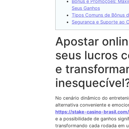
Bônus e Promoções: Max
Seus Ganhos
Tipos Comuns de Bônus d
Segurança e Suporte ao C
Apostar onlin
seus lucros c
e transform
inesquecível
No cenário dinâmico do entreteni
alternativa conveniente e emocion
https://stake-casino-brasil.com/
e a possibilidade de ganhos signi
transformando cada rodada em um