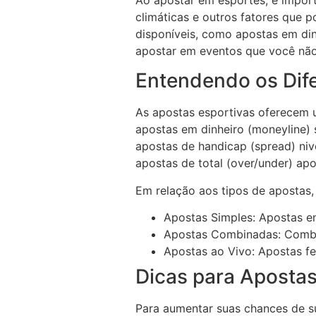
climáticas e outros fatores que 
disponíveis, como apostas em din
apostar em eventos que você nã
Entendendo os Dif
As apostas esportivas oferecem u
apostas em dinheiro (moneyline) 
apostas de handicap (spread) ni
apostas de total (over/under) ap
Em relação aos tipos de apostas,
Apostas Simples: Apostas e
Apostas Combinadas: Combin
Apostas ao Vivo: Apostas fe
Dicas para Aposta
Para aumentar suas chances de suc