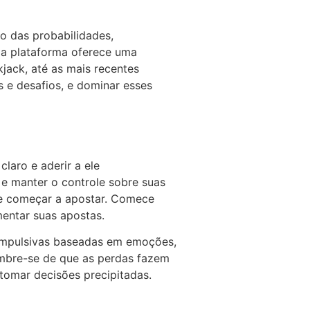
ão das probabilidades,
, a plataforma oferece uma
jack, até as mais recentes
 e desafios, e dominar esses
laro e aderir a ele
s e manter o controle sobre suas
 de começar a apostar. Comece
entar suas apostas.
impulsivas baseadas em emoções,
embre-se de que as perdas fazem
tomar decisões precipitadas.