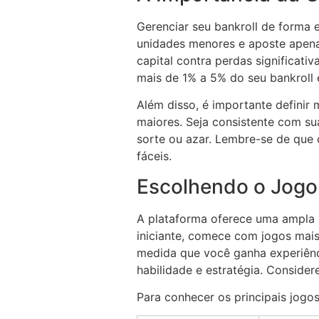
Gerenciar seu bankroll de forma 
unidades menores e aposte apena
capital contra perdas significat
mais de 1% a 5% do seu bankroll
Além disso, é importante definir 
maiores. Seja consistente com su
sorte ou azar. Lembre-se de que o
fáceis.
Escolhendo o Jogo
A plataforma oferece uma ampla s
iniciante, comece com jogos mais
medida que você ganha experiênc
habilidade e estratégia. Consider
Para conhecer os principais jogos