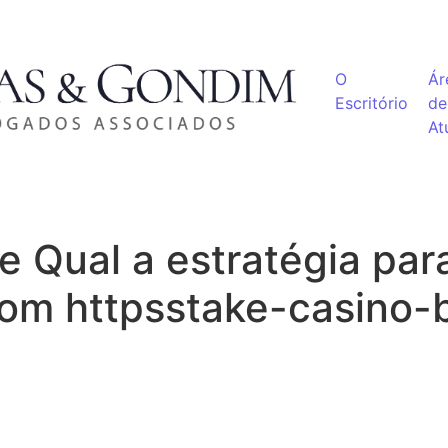
O
Ár
Escritório
de
At
e Qual a estratégia pa
com httpsstake-casino-b