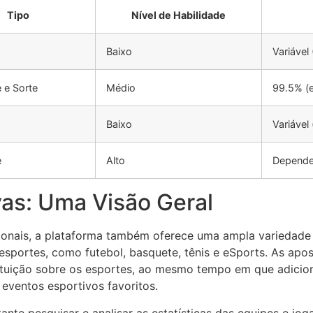
Tipo
Nível de Habilidade
Baixo
Variável
 e Sorte
Médio
99.5% (e
Baixo
Variável
e
Alto
Depende
vas: Uma Visão Geral
cionais, a plataforma também oferece uma ampla variedad
esportes, como futebol, basquete, tênis e eSports. As apo
ntuição sobre os esportes, ao mesmo tempo em que adici
s eventos esportivos favoritos.
ante pesquisar e analisar as estatísticas das equipes e j