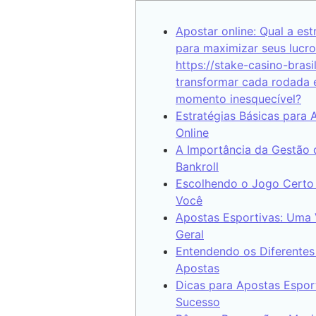
Apostar online: Qual a est
para maximizar seus lucr
https://stake-casino-brasi
transformar cada rodada
momento inesquecível?
Estratégias Básicas para 
Online
A Importância da Gestão 
Bankroll
Escolhendo o Jogo Certo
Você
Apostas Esportivas: Uma 
Geral
Entendendo os Diferentes
Apostas
Dicas para Apostas Espor
Sucesso