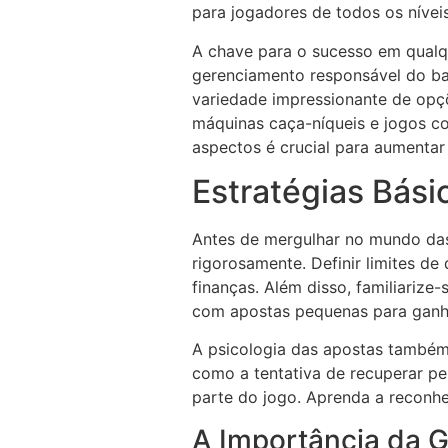
para jogadores de todos os níveis
A chave para o sucesso em qualque
gerenciamento responsável do ban
variedade impressionante de opçõ
máquinas caça-níqueis e jogos co
aspectos é crucial para aumentar 
Estratégias Bási
Antes de mergulhar no mundo das 
rigorosamente. Definir limites de
finanças. Além disso, familiariz
com apostas pequenas para ganha
A psicologia das apostas també
como a tentativa de recuperar pe
parte do jogo. Aprenda a reconhe
A Importância da G