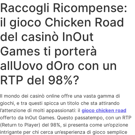
Raccogli Ricompense:
il gioco Chicken Road
del casinò InOut
Games ti porterà
allUovo dOro con un
RTP del 98%?
Il mondo dei casinò online offre una vasta gamma di
giochi, e tra questi spicca un titolo che sta attirando
l’attenzione di molti appassionati: il
gioco chicken road
offerto da InOut Games. Questo passatempo, con un RTP
(Return to Player) del 98%, si presenta come un’opzione
intrigante per chi cerca un’esperienza di gioco semplice