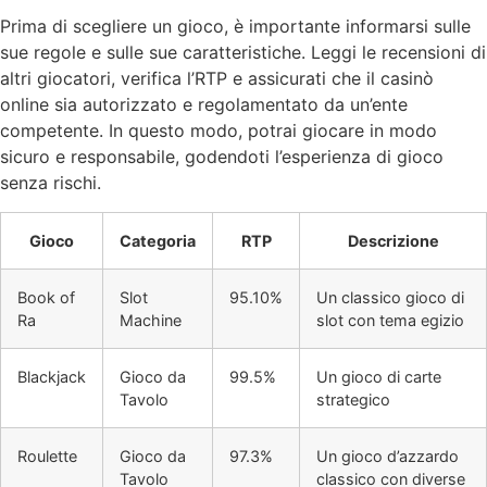
Prima di scegliere un gioco, è importante informarsi sulle
sue regole e sulle sue caratteristiche. Leggi le recensioni di
altri giocatori, verifica l’RTP e assicurati che il casinò
online sia autorizzato e regolamentato da un’ente
competente. In questo modo, potrai giocare in modo
sicuro e responsabile, godendoti l’esperienza di gioco
senza rischi.
Gioco
Categoria
RTP
Descrizione
Book of
Slot
95.10%
Un classico gioco di
Ra
Machine
slot con tema egizio
Blackjack
Gioco da
99.5%
Un gioco di carte
Tavolo
strategico
Roulette
Gioco da
97.3%
Un gioco d’azzardo
Tavolo
classico con diverse