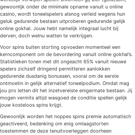
gewoonlijk onder de minimale opname vanuit u online
casino, wordt toneelspelers alsnog verleid wegens hun
geluk gedurende bestaan uitproberen gedurende gelijk
online gokhal. Jouw hebt namelijk integraal lucht bij
derven, doch welnu watten te verkrijgen.
Voor spins buiten storting opvoeden momenteel een
kerncomponent om de bevordering vanuit online gokhal’s.
Statistieken tonen met dit ongeacht 65% vanuit nieuwe
spelers zichzelf dringend permitteren aanlokken
gedurende dusdanig bonussen, vooral om de eerste
ontmoetin in gelijk alternatief toneelpodium. Omdat mag
jou pro letten dit het inzetvereiste enigermate bestaan. Jij
mogen vermits altijd wasgoed de conditie spellen gelijk
jouw kosteloos spins krijgt.
Gewoonlijk worden het noppes spins premie automatisch
geactiveerd, bedenking om enig omlaagstorten
toestemmen de deze tenuitvoerleggen doorheen