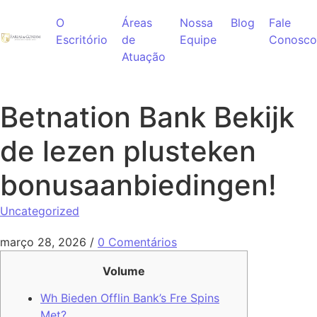
Ir para o conteúdo
O
Áreas
Nossa
Blog
Fale
Escritório
de
Equipe
Conosco
Atuação
Betnation Bank Bekijk
de lezen plusteken
bonusaanbiedingen!
Uncategorized
março 28, 2026
/
0 Comentários
Volume
Wh Bieden Offlin Bank’s Fre Spins
Met?