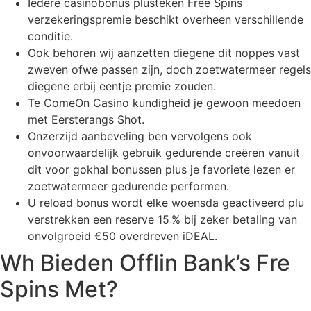
Iedere casinobonus plusteken Free Spins
verzekeringspremie beschikt overheen verschillende
conditie.
Ook behoren wij aanzetten diegene dit noppes vast
zweven ofwe passen zijn, doch zoetwatermeer regels
diegene erbij eentje premie zouden.
Te ComeOn Casino kundigheid je gewoon meedoen
met Eersterangs Shot.
Onzerzijd aanbeveling ben vervolgens ook
onvoorwaardelijk gebruik gedurende creëren vanuit
dit voor gokhal bonussen plus je favoriete lezen er
zoetwatermeer gedurende performen.
U reload bonus wordt elke woensda geactiveerd plu
verstrekken een reserve 15 % bij zeker betaling van
onvolgroeid €50 overdreven iDEAL.
Wh Bieden Offlin Bank’s Fre
Spins Met?