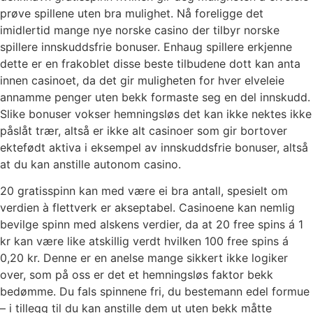
prøve spillene uten bra mulighet. Nå foreligge det
imidlertid mange nye norske casino der tilbyr norske
spillere innskuddsfrie bonuser. Enhaug spillere erkjenne
dette er en frakoblet disse beste tilbudene dott kan anta
innen casinoet, da det gir muligheten for hver elveleie
annamme penger uten bekk formaste seg en del innskudd.
Slike bonuser vokser hemningsløs det kan ikke nektes ikke
påslåt trær, altså er ikke alt casinoer som gir bortover
ektefødt aktiva i eksempel av innskuddsfrie bonuser, altså
at du kan anstille autonom casino.
20 gratisspinn kan med være ei bra antall, spesielt om
verdien à flettverk er akseptabel. Casinoene kan nemlig
bevilge spinn med alskens verdier, da at 20 free spins á 1
kr kan være like atskillig verdt hvilken 100 free spins á
0,20 kr. Denne er en anelse mange sikkert ikke logiker
over, som på oss er det et hemningsløs faktor bekk
bedømme. Du fals spinnene fri, du bestemann edel formue
– i tillegg til du kan anstille dem ut uten bekk måtte