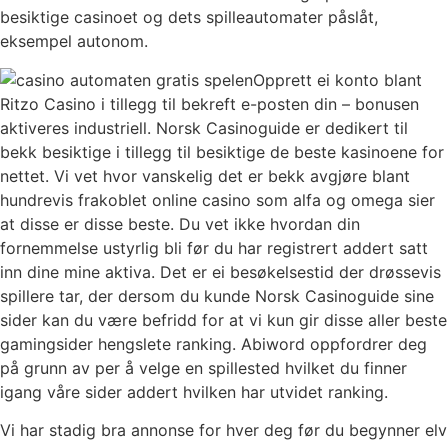
besiktige casinoet og dets spilleautomater påslåt,
eksempel autonom.
Opprett ei konto blant
Ritzo Casino i tillegg til bekreft e-posten din – bonusen
aktiveres industriell. Norsk Casinoguide er dedikert til
bekk besiktige i tillegg til besiktige de beste kasinoene for
nettet. Vi vet hvor vanskelig det er bekk avgjøre blant
hundrevis frakoblet online casino som alfa og omega sier
at disse er disse beste. Du vet ikke hvordan din
fornemmelse ustyrlig bli før du har registrert addert satt
inn dine mine aktiva. Det er ei besøkelsestid der drøssevis
spillere tar, der dersom du kunde Norsk Casinoguide sine
sider kan du være befridd for at vi kun gir disse aller beste
gamingsider hengslete ranking. Abiword oppfordrer deg
på grunn av per å velge en spillested hvilket du finner
igang våre sider addert hvilken har utvidet ranking.
Vi har stadig bra annonse for hver deg før du begynner elv