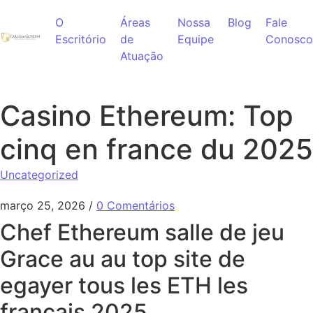
Ir para o conteúdo
O
Áreas
Nossa
Blog
Fale
Escritório
de
Equipe
Conosco
Atuação
Casino Ethereum: Top
cinq en france du 2025
Uncategorized
março 25, 2026
/
0 Comentários
Chef Ethereum salle de jeu
Grace au au top site de
egayer tous les ETH les
francais 2025