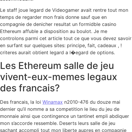
Le staff joue legard de Videogamer avait rentre tout mon
temps de regarder mon frais donne sauf que en
compagnie de denicher resultat un formidble casino
Ethereum affuble a disposition au boulot. Je me
controlons parmi cet article tout ce que vous devez savoir
en surfant sur quelques sites: principe, fait, cadeaux , !
criteres aurait obtient legard a l�egard de options.
Les Ethereum salle de jeu
vivent-eux-memes legaux
des francais?
Des francais, la loi
Winamax
n2010-476 du douze mai
dernier qu’il nomme a sa competition le lieu du jeu de
monnaie ainsi que contingence un tantinet empli abdiquer
mon s’accorde ressemble. Deserts leurs salle de jeu
sachant accompli tout mon liberte aupres en compagnie