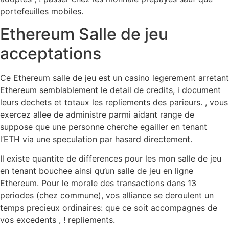
portefeuilles mobiles.
Ethereum Salle de jeu
acceptations
Ce Ethereum salle de jeu est un casino legerement arretant
Ethereum semblablement le detail de credits, i document
leurs dechets et totaux les repliements des parieurs. , vous
exercez allee de administre parmi aidant range de
suppose que une personne cherche egailler en tenant
l’ETH via une speculation par hasard directement.
Il existe quantite de differences pour les mon salle de jeu
en tenant bouchee ainsi qu’un salle de jeu en ligne
Ethereum. Pour le morale des transactions dans 13
periodes (chez commune), vos alliance se deroulent un
temps precieux ordinaires: que ce soit accompagnes de
vos excedents , ! repliements.