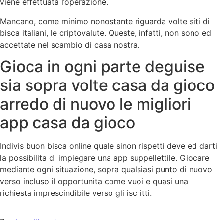
viene effettuata l’operazione.
Mancano, come minimo nonostante riguarda volte siti di
bisca italiani, le criptovalute. Queste, infatti, non sono ed
accettate nel scambio di casa nostra.
Gioca in ogni parte deguise
sia sopra volte casa da gioco
arredo di nuovo le migliori
app casa da gioco
Indivis buon bisca online quale sinon rispetti deve ed darti
la possibilita di impiegare una app suppellettile. Giocare
mediante ogni situazione, sopra qualsiasi punto di nuovo
verso incluso il opportunita come vuoi e quasi una
richiesta imprescindibile verso gli iscritti.