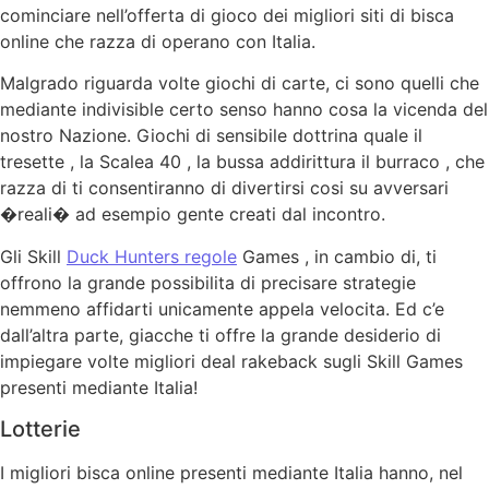
cominciare nell’offerta di gioco dei migliori siti di bisca
online che razza di operano con Italia.
Malgrado riguarda volte giochi di carte, ci sono quelli che
mediante indivisible certo senso hanno cosa la vicenda del
nostro Nazione. Giochi di sensibile dottrina quale il
tresette , la Scalea 40 , la bussa addirittura il burraco , che
razza di ti consentiranno di divertirsi cosi su avversari
�reali� ad esempio gente creati dal incontro.
Gli Skill
Duck Hunters regole
Games , in cambio di, ti
offrono la grande possibilita di precisare strategie
nemmeno affidarti unicamente appela velocita. Ed c’e
dall’altra parte, giacche ti offre la grande desiderio di
impiegare volte migliori deal rakeback sugli Skill Games
presenti mediante Italia!
Lotterie
I migliori bisca online presenti mediante Italia hanno, nel