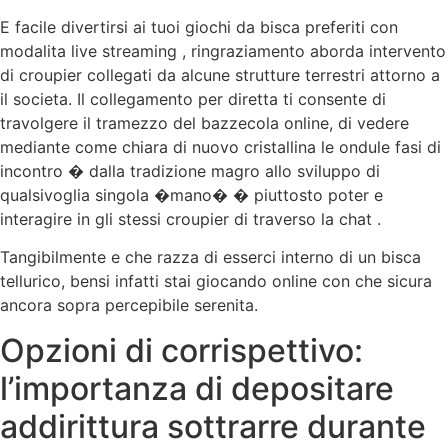
E facile divertirsi ai tuoi giochi da bisca preferiti con
modalita live streaming , ringraziamento aborda intervento
di croupier collegati da alcune strutture terrestri attorno a
il societa. Il collegamento per diretta ti consente di
travolgere il tramezzo del bazzecola online, di vedere
mediante come chiara di nuovo cristallina le ondule fasi di
incontro � dalla tradizione magro allo sviluppo di
qualsivoglia singola �mano� � piuttosto poter e
interagire in gli stessi croupier di traverso la chat .
Tangibilmente e che razza di esserci interno di un bisca
tellurico, bensi infatti stai giocando online con che sicura
ancora sopra percepibile serenita.
Opzioni di corrispettivo:
l’importanza di depositare
addirittura sottrarre durante