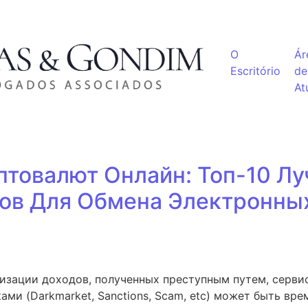
O
Ár
Escritório
de
At
товалют Онлайн: Топ-10 Л
ов Для Обмена Электронных
изации доходов, полученных преступным путем, серви
ами (Darkmarket, Sanctions, Scam, etc) может быть вр