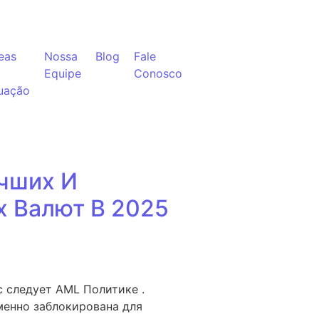
eas
Nossa
Blog
Fale
Equipe
Conosco
uação
учших И
 Валют В 2025
с следует AML Политике .
еменно заблокирована для